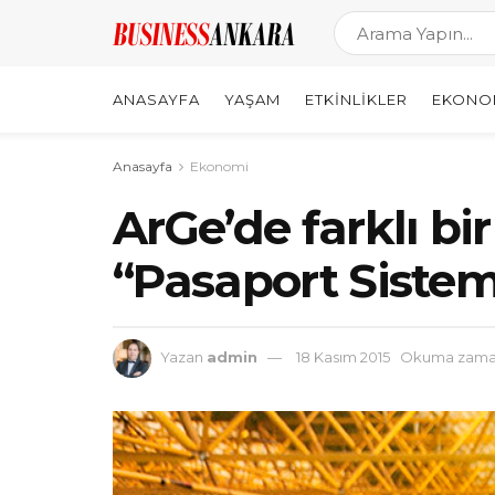
ANASAYFA
YAŞAM
ETKINLIKLER
EKONO
Anasayfa
Ekonomi
ArGe’de farklı bi
“Pasaport Sistem
Yazan
admin
18 Kasım 2015
Okuma zaman