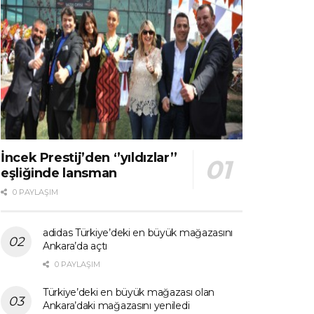
İncek Prestij’den ‘’yıldızlar’’
eşliğinde lansman
0 PAYLAŞIM
adidas Türkiye’deki en büyük mağazasını
Ankara’da açtı
0 PAYLAŞIM
Türkiye’deki en büyük mağazası olan
Ankara’daki mağazasını yeniledi