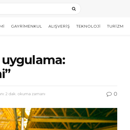
MI
GAYRIMENKUL
ALIŞVERIŞ
TEKNOLOJI
TURIZM
r uygulama:
i”
0
ı: 2 dak. okuma zamanı