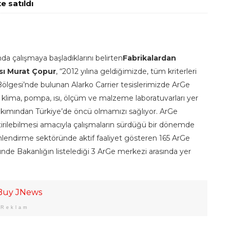
e satıldı
a çalışmaya başladıklarını belirten
Fabrikalardan
sı Murat Çopur
, “2012 yılına geldiğimizde, tüm kriterleri
ölgesi’nde bulunan Alarko Carrier tesislerimizde ArGe
; klima, pompa, ısı, ölçüm ve malzeme laboratuvarları yer
 bakımından Türkiye’de öncü olmamızı sağlıyor. ArGe
tirilebilmesi amacıyla çalışmaların sürdüğü bir dönemde
imlendirme sektöründe aktif faaliyet gösteren 165 ArGe
nde Bakanlığın listelediği 3 ArGe merkezi arasında yer
Reklam