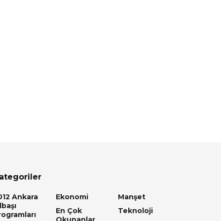
ategoriler
012 Ankara
Ekonomi
Manşet
lbaşı
En Çok
Teknoloji
rogramları
Okunanlar