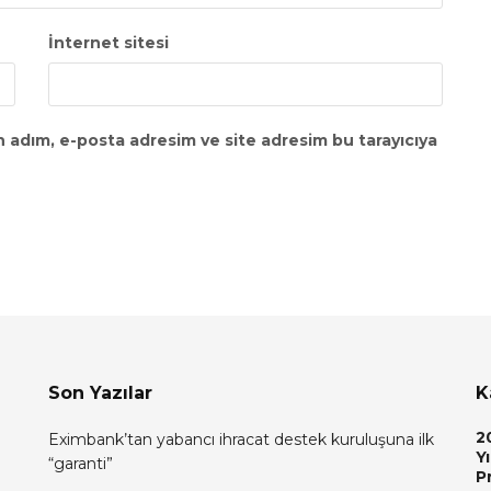
İnternet sitesi
n adım, e-posta adresim ve site adresim bu tarayıcıya
Son Yazılar
K
2
Eximbank’tan yabancı ihracat destek kuruluşuna ilk
Yı
“garanti”
P