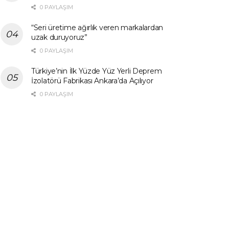
0 PAYLAŞIM
“Seri üretime ağırlık veren markalardan
uzak duruyoruz”
0 PAYLAŞIM
Türkiye’nin İlk Yüzde Yüz Yerli Deprem
İzolatörü Fabrikası Ankara’da Açılıyor
0 PAYLAŞIM