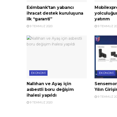
Eximbank’tan yabancı
Mobilexpre
ihracat destek kuruluşuna
yolculuğu
ilk “garanti”
yatırım
9 TEMMUZ 2020
9 TEMMUZ 20
EKONOMI
EKONOMI
Nallıhan ve Ayaş için
Sensemore
asbestli boru değişim
Yılın Giriş
ihalesi yapıldı
9 TEMMUZ 20
9 TEMMUZ 2020