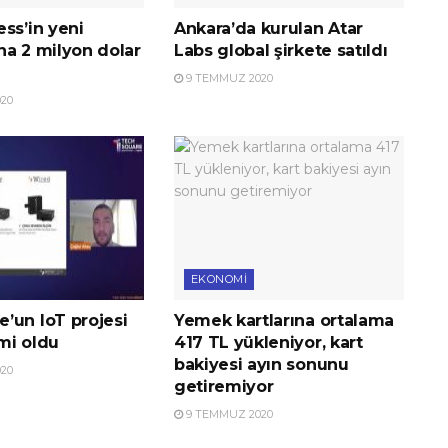
ss’in yeni
Ankara’da kurulan Atar
na 2 milyon dolar
Labs global şirkete satıldı
9 TEMMUZ 2020
20
EKONOMI
’un IoT projesi
Yemek kartlarına ortalama
imi oldu
417 TL yükleniyor, kart
bakiyesi ayın sonunu
20
getiremiyor
9 TEMMUZ 2020