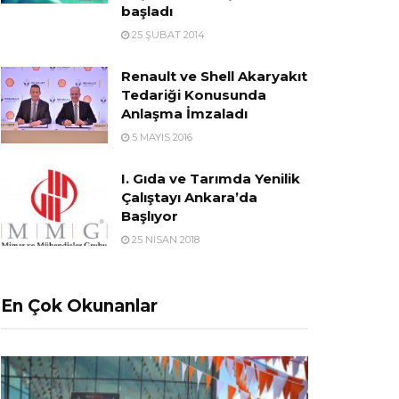
başladı
25 ŞUBAT 2014
Renault ve Shell Akaryakıt
Tedariği Konusunda
Anlaşma İmzaladı
5 MAYIS 2016
I. Gıda ve Tarımda Yenilik
Çalıştayı Ankara’da
Başlıyor
25 NISAN 2018
En Çok Okunanlar