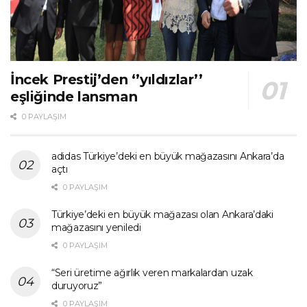
İncek Prestij’den ‘’yıldızlar’’
eşliğinde lansman
0 PAYLAŞIM
adidas Türkiye’deki en büyük mağazasını Ankara’da
açtı
0 PAYLAŞIM
Türkiye’deki en büyük mağazası olan Ankara’daki
mağazasını yeniledi
0 PAYLAŞIM
“Seri üretime ağırlık veren markalardan uzak
duruyoruz”
0 PAYLAŞIM