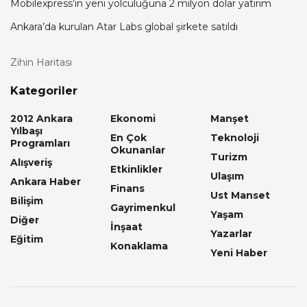
Mobilexpress’in yeni yolculuğuna 2 milyon dolar yatırım
Ankara’da kurulan Atar Labs global şirkete satıldı
Zihin Haritası
Kategoriler
2012 Ankara
Ekonomi
Manşet
Yılbaşı
En Çok
Teknoloji
Programları
Okunanlar
Turizm
Alışveriş
Etkinlikler
Ulaşım
Ankara Haber
Finans
Ust Manset
Bilişim
Gayrimenkul
Yaşam
Diğer
İnşaat
Yazarlar
Eğitim
Konaklama
Yeni Haber