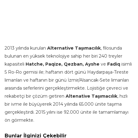
2013 yılında kurulan
Alternative Taşımacılık
, filosunda
bulunan en yüksek teknolojiye sahip her biri 240 treyler
kapasiteli
Hatche, Paqize, Qezban, Ayshe
ve
Fadiq
isimli
5 Ro-Ro gemisi ile; haftanın dört günü Haydarpaşa-Tireste
limanları ve haftanın bir günü İzmir/Alsancak-Sete limanları
arasında seferlerini gerçekleştirmekte. Lojistiğe çevreci ve
rekabetçi bir çözüm getiren
Altenative Taşımacılık
, hızlı
bir ivme ile büyüyerek 2014 yılında 65.000 ünite taşıma
gerçekleştirdi. 2015 yılını ise 92.000 ünite ile tamamlamayı
ön görmekte.
Bunlar İlginizi Çekebilir