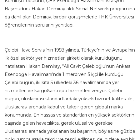
Kuruluşu’ ödülünü, ÇHS Esenboğa Havalimanı İstasyon
Başmüdürü Hakan Demiray aldı. Social Network programına
da dahil olan Demiray, birebir görüşmelerle THK Üniversitesi
öğrencilerinin sorularını yanıtladı.
Çelebi Hava Servisi’nin 1958 yılında, Türkiye’nin ve Avrupa’nın
ilk özel sektör yer hizmetleri şirketi olarak kurulduğunu
hatırlatan Hakan Demiray, “Ali Cavit Çelebioğlu’nun Ankara
Esenboğa Havalimanı’nda 1 merdiven 5 işçi ile kurduğu
Çelebi bugün, iki kıta 5 ülkedeki 36 havalimanında yer
hizmetleri ve kargo&antrepo hizmetleri veriyor. Çelebi
bugün, uluslararası standartlardaki yüksek hizmet kalitesi ile,
uluslararası arenada kabul ve takdir gören global marka
konumunda. En hassas ve standartları en yüksek sektörlerin
başında gelen havacılıkta, gerek ulusal ve gerekse
uluslararası arenada yakalanan bu başarının, böylesine güzide
bir kurumca ısrarla takdir ve tescil edilmesi de, bizlere ayrı bir