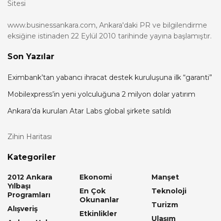
Sitesi
www.businessankara.com, Ankara'daki PR ve bilgilendirme
eksiğine istinaden 22 Eylül 2010 tarihinde yayına başlamıştır.
Son Yazılar
Eximbank’tan yabancı ihracat destek kuruluşuna ilk “garanti”
Mobilexpress’in yeni yolculuğuna 2 milyon dolar yatırım
Ankara’da kurulan Atar Labs global şirkete satıldı
Zihin Haritası
Kategoriler
2012 Ankara
Ekonomi
Manşet
Yılbaşı
En Çok
Teknoloji
Programları
Okunanlar
Turizm
Alışveriş
Etkinlikler
Ulaşım