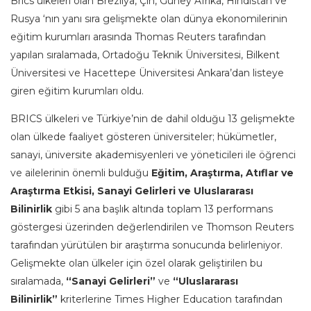
Brics ülkeleri olan Brezilya, Çin, Güney Afrika, Hindistan ve
Rusya ‘nın yanı sıra gelişmekte olan dünya ekonomilerinin
eğitim kurumları arasında Thomas Reuters tarafından
yapılan sıralamada, Ortadoğu Teknik Üniversitesi, Bilkent
Üniversitesi ve Hacettepe Üniversitesi Ankara’dan listeye
giren eğitim kurumları oldu.
BRICS ülkeleri ve Türkiye’nin de dahil olduğu 13 gelişmekte
olan ülkede faaliyet gösteren üniversiteler; hükümetler,
sanayi, üniversite akademisyenleri ve yöneticileri ile öğrenci
ve ailelerinin önemli bulduğu
Eğitim, Araştırma, Atıflar ve
Araştırma Etkisi, Sanayi Gelirleri ve Uluslararası
Bilinirlik
gibi 5 ana başlık altında toplam 13 performans
göstergesi üzerinden değerlendirilen ve Thomson Reuters
tarafından yürütülen bir araştırma sonucunda belirleniyor.
Gelişmekte olan ülkeler için özel olarak geliştirilen bu
sıralamada,
“Sanayi Gelirleri”
ve
“Uluslararası
Bilinirlik”
kriterlerine Times Higher Education tarafından