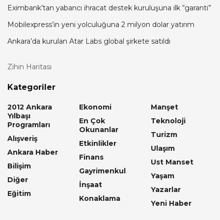
Eximbank’tan yabancı ihracat destek kuruluşuna ilk “garanti”
Mobilexpress’in yeni yolculuğuna 2 milyon dolar yatırım
Ankara’da kurulan Atar Labs global şirkete satıldı
Zihin Haritası
Kategoriler
2012 Ankara
Ekonomi
Manşet
Yılbaşı
En Çok
Teknoloji
Programları
Okunanlar
Turizm
Alışveriş
Etkinlikler
Ulaşım
Ankara Haber
Finans
Ust Manset
Bilişim
Gayrimenkul
Yaşam
Diğer
İnşaat
Yazarlar
Eğitim
Konaklama
Yeni Haber