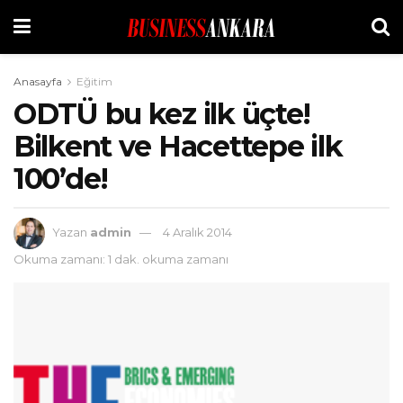
Anasayfa
Eğitim
ODTÜ bu kez ilk üçte!
Bilkent ve Hacettepe ilk
100’de!
Yazan
admin
4 Aralık 2014
Okuma zamanı: 1 dak. okuma zamanı