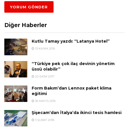
Diğer Haberler
Kutlu Tamay yazdı: “Latanya Hotel”
13 KASIM 2015
“Türkiye pek çok ilaç devinin yönetim
üssü olabilir”
20 EKIM 2017
Form Bakım’dan Lennox paket klima
eğitimi
30 MAYIS 2015
Şişecam’dan İtalya’da ikinci tesis hamlesi
3 ŞUBAT 2018