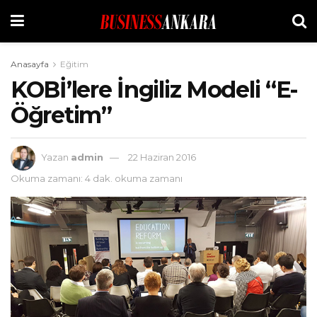
Anasayfa
Eğitim
KOBİ’lere İngiliz Modeli “E-
Öğretim”
Yazan
admin
22 Haziran 2016
Okuma zamanı: 4 dak. okuma zamanı