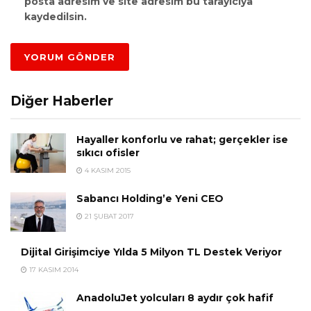
posta adresim ve site adresim bu tarayıcıya
kaydedilsin.
Diğer Haberler
Hayaller konforlu ve rahat; gerçekler ise
sıkıcı ofisler
4 KASIM 2015
Sabancı Holding’e Yeni CEO
21 ŞUBAT 2017
Dijital Girişimciye Yılda 5 Milyon TL Destek Veriyor
17 KASIM 2014
AnadoluJet yolcuları 8 aydır çok hafif