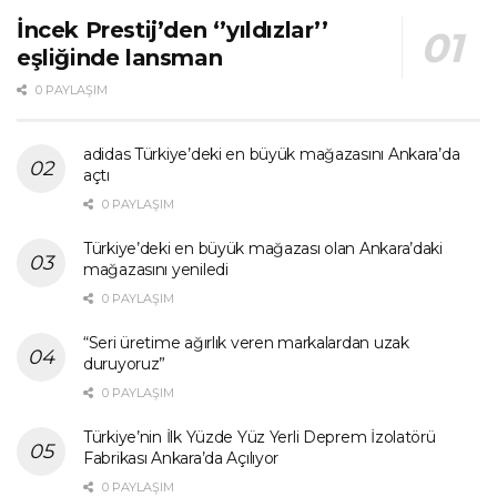
İncek Prestij’den ‘’yıldızlar’’
eşliğinde lansman
0 PAYLAŞIM
adidas Türkiye’deki en büyük mağazasını Ankara’da
açtı
0 PAYLAŞIM
Türkiye’deki en büyük mağazası olan Ankara’daki
mağazasını yeniledi
0 PAYLAŞIM
“Seri üretime ağırlık veren markalardan uzak
duruyoruz”
0 PAYLAŞIM
Türkiye’nin İlk Yüzde Yüz Yerli Deprem İzolatörü
Fabrikası Ankara’da Açılıyor
0 PAYLAŞIM