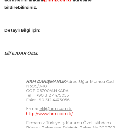
bildirebilirsiniz.
Detaylı Bilgi için:
Elif EJDAR ÖZEL
HRM DANIŞMANLIK
Adres :Uğur Mumcu Cad.
No:95/9-10
GOP 06700/ANKARA
Tel : +90 312 4475055
Faks: +90 312 4475056
E-mail:
elif@hrm.com.tr
http://www.hrm.com.tr/
Firmamız Türkiye İş Kurumu Özel İstihdam
Bürosu Belgesine Sahiptir. Belge No:2007/12