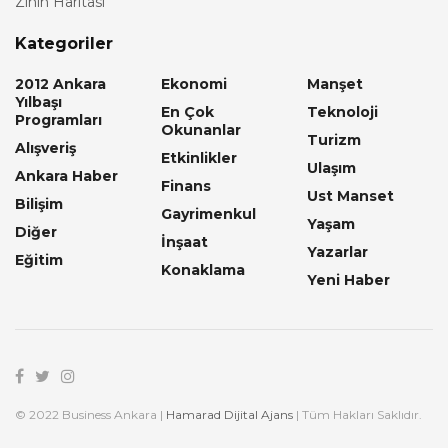
Zihin Haritası
Kategoriler
2012 Ankara
Ekonomi
Manşet
Yılbaşı
En Çok
Teknoloji
Programları
Okunanlar
Turizm
Alışveriş
Etkinlikler
Ulaşım
Ankara Haber
Finans
Ust Manset
Bilişim
Gayrimenkul
Yaşam
Diğer
İnşaat
Yazarlar
Eğitim
Konaklama
Yeni Haber
© 2022 Business Ankara |
Hamarad Dijital Ajans
| Tüm Hakları Saklıdır.