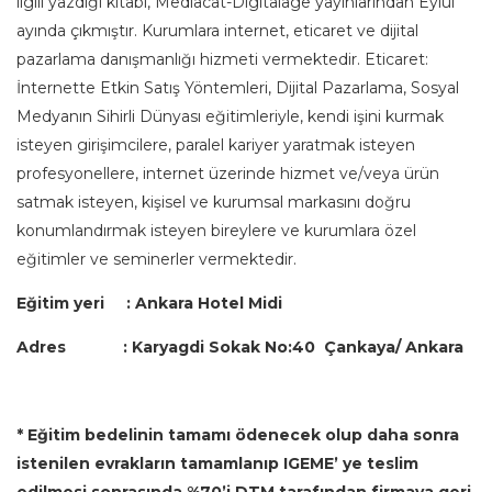
ilgili yazdığı kitabı, Mediacat-Digitalage yayınlarından Eylül
ayında çıkmıştır. Kurumlara internet, eticaret ve dijital
pazarlama danışmanlığı hizmeti vermektedir. Eticaret:
İnternette Etkin Satış Yöntemleri, Dijital Pazarlama, Sosyal
Medyanın Sihirli Dünyası eğitimleriyle, kendi işini kurmak
isteyen girişimcilere, paralel kariyer yaratmak isteyen
profesyonellere, internet üzerinde hizmet ve/veya ürün
satmak isteyen, kişisel ve kurumsal markasını doğru
konumlandırmak isteyen bireylere ve kurumlara özel
eğitimler ve seminerler vermektedir.
Eğitim yeri : Ankara Hotel Midi
Adres :
Karyagdi Sokak No:40 Çankaya/ Ankara
*
Eğitim bedelinin tamamı ödenecek olup daha sonra
istenilen evrakların tamamlanıp IGEME’ ye teslim
edilmesi sonrasında %70’i DTM tarafından firmaya geri