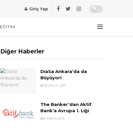
Giriş Yap
EĞITIM
Diğer Haberler
DiaSa Ankara’da da
Büyüyor!
26 EYLÜL 2011
The Banker’dan Aktif
Bank’a Avrupa 1. Liği
6 MAYIS 2014