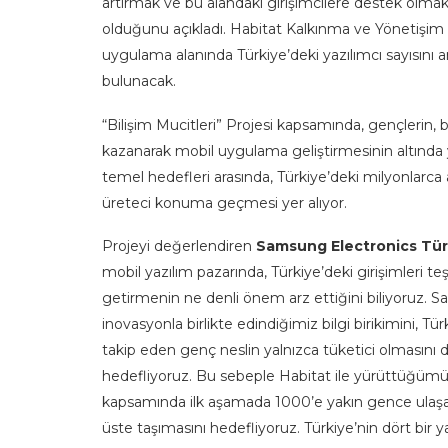
artırmak ve bu alandaki girişimcilere destek olmak 
olduğunu açıkladı. Habitat Kalkınma ve Yönetişim 
uygulama alanında Türkiye’deki yazılımcı sayısını a
bulunacak.
“Bilişim Mucitleri” Projesi kapsamında, gençlerin, 
kazanarak mobil uygulama geliştirmesinin altında
temel hedefleri arasında, Türkiye’deki milyonlarca a
üreteci konuma geçmesi yer alıyor.
Projeyi değerlendiren
Samsung Electronics Tür
mobil yazılım pazarında, Türkiye’deki girişimleri t
getirmenin ne denli önem arz ettiğini biliyoruz.
inovasyonla birlikte edindiğimiz bilgi birikimini, T
takip eden genç neslin yalnızca tüketici olmasını değ
hedefliyoruz. Bu sebeple Habitat ile yürüttüğümüz 
kapsamında ilk aşamada 1000’e yakın gence ulaşar
üste taşımasını hedefliyoruz. Türkiye’nin dört bir y