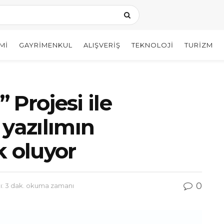
MI
GAYRIMENKUL
ALIŞVERIŞ
TEKNOLOJI
TURIZM
” Projesi ile
 yazılımın
k oluyor
0
: 3 dak. okuma zamanı