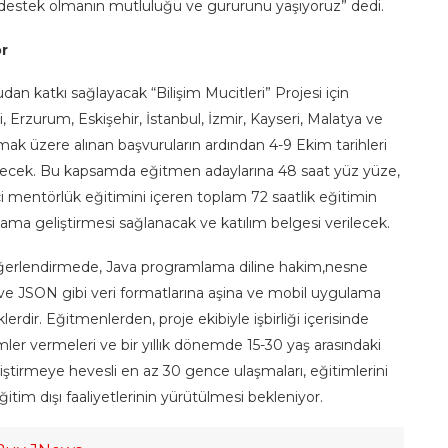
 destek olmanın mutluluğu ve gururunu yaşıyoruz” dedi.
or
dan katkı sağlayacak “Bilişim Mucitleri” Projesi için
, Erzurum, Eskişehir, İstanbul, İzmir, Kayseri, Malatya ve
k üzere alınan başvuruların ardından 4-9 Ekim tarihleri
rilecek. Bu kapsamda eğitmen adaylarına 48 saat yüz yüze,
çi mentörlük eğitimini içeren toplam 72 saatlik eğitimin
ama geliştirmesi sağlanacak ve katılım belgesi verilecek.
değerlendirmede, Java programlama diline hakim,nesne
ve JSON gibi veri formatlarına aşina ve mobil uygulama
erdir. Eğitmenlerden, proje ekibiyle işbirliği içerisinde
imler vermeleri ve bir yıllık dönemde 15-30 yaş arasındaki
liştirmeye hevesli en az 30 gence ulaşmaları, eğitimlerini
eğitim dışı faaliyetlerinin yürütülmesi bekleniyor.