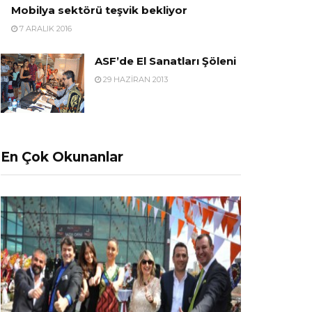
Mobilya sektörü teşvik bekliyor
7 ARALIK 2016
ASF’de El Sanatları Şöleni
29 HAZIRAN 2013
En Çok Okunanlar