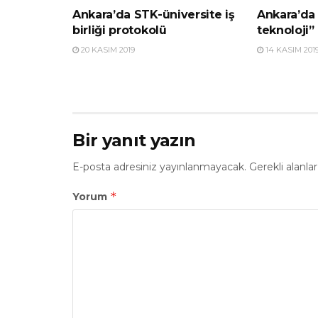
Ankara’da STK-üniversite iş
Ankara’da 
birliği protokolü
teknoloji” 
20 KASIM 2019
14 KASIM 201
Bir yanıt yazın
E-posta adresiniz yayınlanmayacak.
Gerekli alanla
*
Yorum