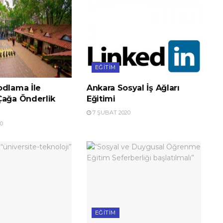
EĞITIM
odlama İle
Ankara Sosyal İş Ağları
Çağa Önderlik
Eğitimi
7 ŞUBAT 2020
0
EĞITIM