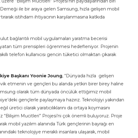
üzere “Bilişim Mucitleri” Projesi’nin paydaşlarından biri
Derneği ile bir araya gelen Samsung, hızla gelişen mobil
rtırarak istihdam ihtiyacının karşılanmasına katkıda
bulut bağlantılı mobil uygulamaları yaratma becerisi
 yatan tüm prensipleri öğrenmesi hedefleniyor. Projenin
kıllı telefon kullanıcısı gencin tüketici olmaktan çıkarak
kiye Başkanı Yoonie Joung
, “Dünyada hızla gelişen
eşvik etmenin ve gençleri bu alanda yetkin birer birey haline
 Samsung olarak tüm dünyada öncülük ettiğimiz mobil
ürkiye’deki gençlerle paylaşmaya hazırız. Teknolojiyi yakından
il üretici olarak yaratıcılıklarını da ortaya koymasını
“Bilişim Mucitleri” Projesi’ni çok önemli buluyoruz. Proje
ak mobil yazılım alanında Türk gençlerinin bayrağı en
anındaki teknolojiye meraklı insanlara ulaşarak, mobil