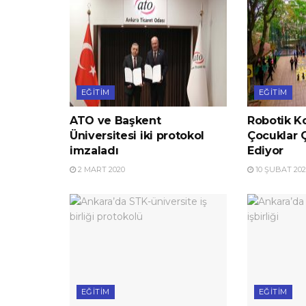
EĞITIM
EĞITIM
ATO ve Başkent
Robotik K
Üniversitesi iki protokol
Çocuklar 
imzaladı
Ediyor
2 MART 2020
10 ŞUBAT 202
EĞITIM
EĞITIM