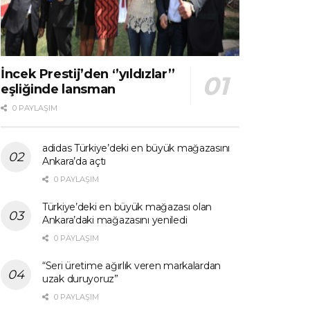
İncek Prestij’den ‘’yıldızlar’’
eşliğinde lansman
0 PAYLAŞIM
adidas Türkiye’deki en büyük mağazasını
Ankara’da açtı
0 PAYLAŞIM
Türkiye’deki en büyük mağazası olan
Ankara’daki mağazasını yeniledi
0 PAYLAŞIM
“Seri üretime ağırlık veren markalardan
uzak duruyoruz”
0 PAYLAŞIM