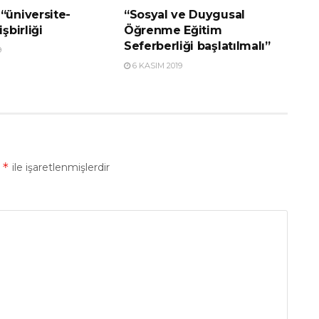
“üniversite-
“Sosyal ve Duygusal
işbirliği
Öğrenme Eğitim
Seferberliği başlatılmalı”
9
6 KASIM 2019
*
r
ile işaretlenmişlerdir