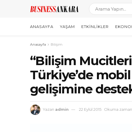
ANASAYFA
YAŞAM
ETKINLIKLER
EKONO
Anasayfa
Bilişim
“Bilişim Mucitleri
Türkiye’de mobil
gelişimine deste
Yazan
admin
22 Eylül 2015
Okuma zamanı