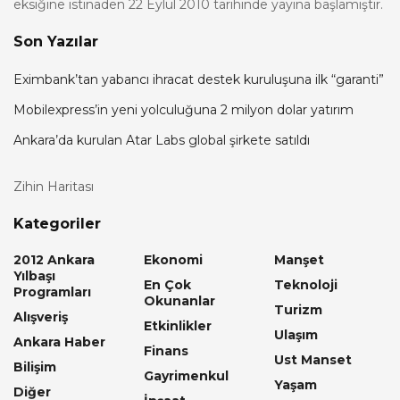
eksiğine istinaden 22 Eylül 2010 tarihinde yayına başlamıştır.
Son Yazılar
Eximbank’tan yabancı ihracat destek kuruluşuna ilk “garanti”
Mobilexpress’in yeni yolculuğuna 2 milyon dolar yatırım
Ankara’da kurulan Atar Labs global şirkete satıldı
Zihin Haritası
Kategoriler
2012 Ankara
Ekonomi
Manşet
Yılbaşı
En Çok
Teknoloji
Programları
Okunanlar
Turizm
Alışveriş
Etkinlikler
Ulaşım
Ankara Haber
Finans
Ust Manset
Bilişim
Gayrimenkul
Yaşam
Diğer