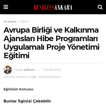
Anasayfa
Eğitim
Avrupa Birliği ve Kalkınma
Ajansları Hibe Programları
Uygulamalı Proje Yönetimi
Eğitimi
Yazan
admin
3 Aralık 2012
Okuma zamanı: 2 dak. okuma zamanı
Eğitimin Konusu:
Bunlar İlginizi Çekebilir