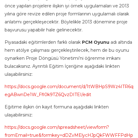
önce yapılan projelere ilişkin iyi örnek uygulamaları ve 2013
yılına göre revize edilen proje formlarının uygulamalı olarak
anlatımı gerçekleşecektir. Böylelikle 2013 dönemine proje
başvurusu yapabilir hale gelinecektir.
Piyasadaki eğitimlerden farklı olarak
PCM Oyunu
adı altında
hem atölye çalışması gerçekleştirilecek, hem de bu oyunu
oynarken Proje Döngüsü Yönetimi’ni öğrenme imkanı
bulacaksınız. Ayrıntılı Eğitim İçeriğine aşağıdaki linkten
ulaşabilirsiniz:
https://docs.google.com/document/d/1tWBHpS9Wz4ITR6q
egABwnDe1W_Ffl0k9TZ6QvzDITEI/edit
Eğitime ilişkin ön kayıt formuna aşağıdaki linkten
ulaşabilirsiniz:
https://docs.google.com/spreadsheet/viewform?
fromEmail=true&formkey=dDZvMElycHJpQkFWWFFPdHp