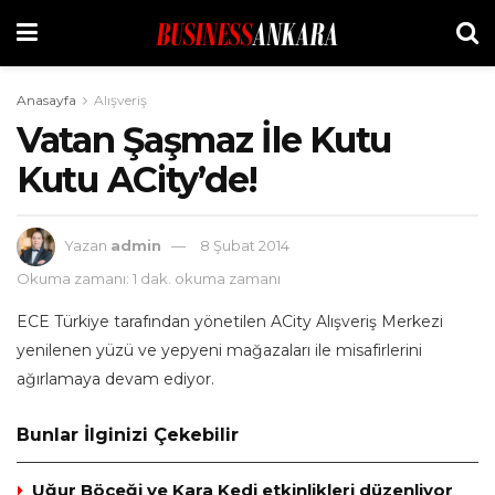
Anasayfa
Alışveriş
Vatan Şaşmaz İle Kutu
Kutu ACity’de!
Yazan
admin
8 Şubat 2014
Okuma zamanı: 1 dak. okuma zamanı
ECE Türkiye tarafından yönetilen ACity Alışveriş Merkezi
yenilenen yüzü ve yepyeni mağazaları ile misafirlerini
ağırlamaya devam ediyor.
Bunlar İlginizi Çekebilir
Uğur Böceği ve Kara Kedi etkinlikleri düzenliyor