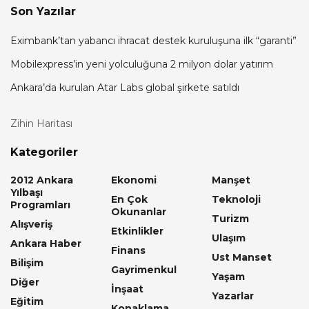
Son Yazılar
Eximbank’tan yabancı ihracat destek kuruluşuna ilk “garanti”
Mobilexpress’in yeni yolculuğuna 2 milyon dolar yatırım
Ankara’da kurulan Atar Labs global şirkete satıldı
Zihin Haritası
Kategoriler
2012 Ankara
Ekonomi
Manşet
Yılbaşı
En Çok
Teknoloji
Programları
Okunanlar
Turizm
Alışveriş
Etkinlikler
Ulaşım
Ankara Haber
Finans
Ust Manset
Bilişim
Gayrimenkul
Yaşam
Diğer
İnşaat
Yazarlar
Eğitim
Konaklama