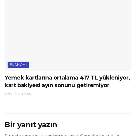
EKONOMI
Yemek kartlarına ortalama 417 TL yükleniyor,
kart bakiyesi ayın sonunu getiremiyor
9 TEMMUZ 2020
Bir yanıt yazın
*
E-posta adresiniz yayınlanmayacak.
Gerekli alanlar
ile