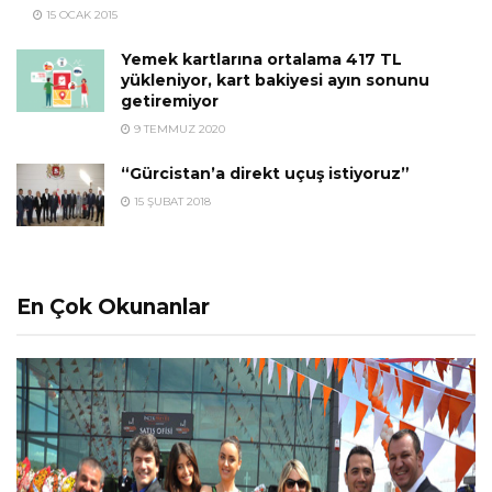
15 OCAK 2015
Yemek kartlarına ortalama 417 TL
yükleniyor, kart bakiyesi ayın sonunu
getiremiyor
9 TEMMUZ 2020
“Gürcistan’a direkt uçuş istiyoruz”
15 ŞUBAT 2018
En Çok Okunanlar