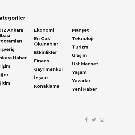
ategoriler
012 Ankara
Ekonomi
Manşet
lbaşı
En Çok
Teknoloji
rogramları
Okunanlar
Turizm
ışveriş
Etkinlikler
Ulaşım
nkara Haber
Finans
Ust Manset
lişim
Gayrimenkul
Yaşam
iğer
İnşaat
Yazarlar
ğitim
Konaklama
Yeni Haber