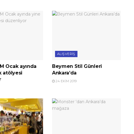
ALIŞVERIŞ
M Ocak ayında
Beymen Stil Günleri
 atölyesi
Ankara’da
r
24 EKIM 2019