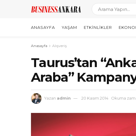
ANASAYFA
YAŞAM
ETKINLIKLER
EKONO
Anasayfa
Alışveriş
Taurus’tan “Anka
Araba” Kampany
Yazan
admin
20 Kasım 2014
Okuma zaman