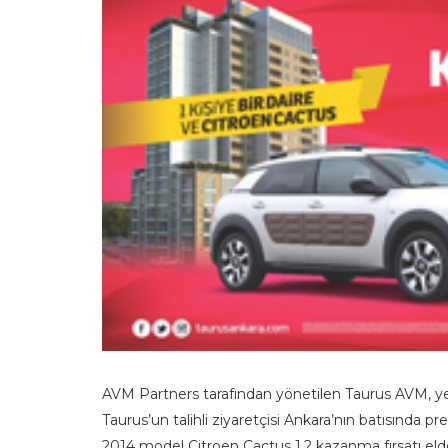
AVM Partners tarafından yönetilen Taurus AVM, yen
Taurus’un talihli ziyaretçisi Ankara’nın batısında pre
2014 model Citroen Cactus 1.2 kazanma fırsatı el