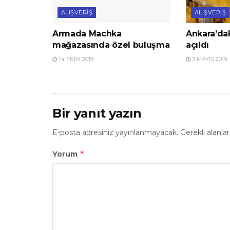
ALIŞVERIŞ
ALIŞVERIŞ
Armada Machka
Ankara’dak
mağazasında özel buluşma
açıldı
14 EKIM 2019
3 MAYIS 2019
Bir yanıt yazın
E-posta adresiniz yayınlanmayacak.
Gerekli alanla
*
Yorum