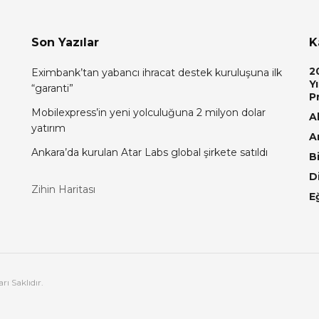
Son Yazılar
K
2
Eximbank’tan yabancı ihracat destek kuruluşuna ilk
Yı
“garanti”
P
Mobilexpress’in yeni yolculuğuna 2 milyon dolar
Al
yatırım
A
Ankara’da kurulan Atar Labs global şirkete satıldı
Bi
D
Zihin Haritası
E
ı Saklıdır.