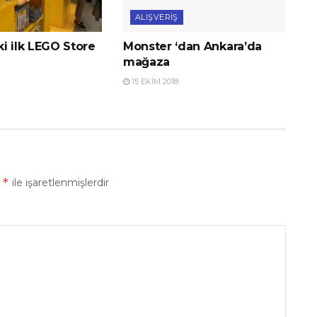
ALIŞVERIŞ
i ilk LEGO Store
Monster ‘dan Ankara’da
mağaza
15 EKIM 2018
*
r
ile işaretlenmişlerdir