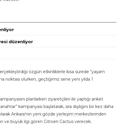
enliyor
esi düzenliyor
çekleştirdiği özgün etkinliklerle kısa sürede “yaşam
uşma noktası olurken, geçtiğimiz sene yeni yılda 1
mpanyasını planlarken ziyaretçileri ile yaptığı anket
anahtar” kampanyası başlatarak, sıra dışılığını bir kez daha
si olarak Ankara’nın yeni gözde yerleşim merkezlerinden
lan ve büyük ilgi gören Citroen Cactus verecek.