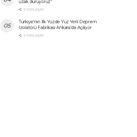
uzak duruyoruz”
0 PAYLAŞIM
Türkiye’nin İlk Yüzde Yüz Yerli Deprem
İzolatörü Fabrikası Ankara’da Açılıyor
0 PAYLAŞIM