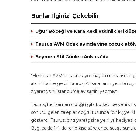
Bunlar İlginizi Çekebilir
Uğur Böceği ve Kara Kedi etkinlikleri düz
Taurus AVM Ocak ayında yine çocuk atöly
Beymen Stil Günleri Ankara’da
“Herkesin AVM”si Taurus, yormayan mimarisi ve ger
alanı” haline geldi. Taurus, Ankaralılar’ın yeni bul
ziyaretçisini İstanbul’da ev sahibi yapmıştı.
Taurus, her zaman olduğu gibi bu kez de yeni yıl ka
sonucu gelen talepler doğrultusunda “bir kişiye iki 
gösterdi. Taurus, bir ziyaretçisine yeni yıl hediye
Bağlıca’da 1+1 daire ile kısa süre önce satışa sunu