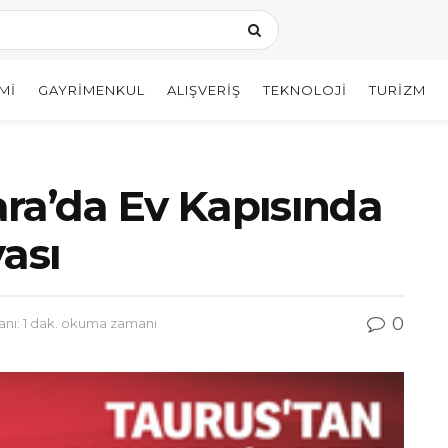
MI
GAYRIMENKUL
ALIŞVERIŞ
TEKNOLOJI
TURIZM
ra’da Ev Kapısında
ası
0
ı: 1 dak. okuma zamanı