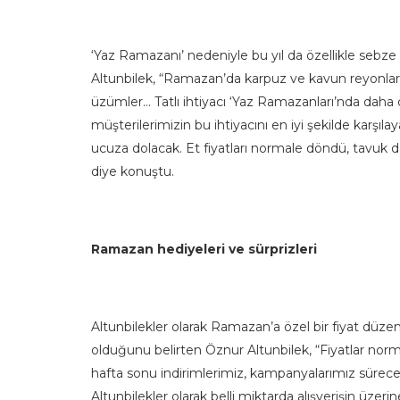
‘Yaz Ramazanı’ nedeniyle bu yıl da özellikle se
Altunbilek, “Ramazan’da karpuz ve kavun reyonlarımı
üzümler… Tatlı ihtiyacı ‘Yaz Ramazanları’nda daha 
müşterilerimizin bu ihtiyacını en iyi şekilde karşı
ucuza dolacak. Et fiyatları normale döndü, tavuk 
diye konuştu.
Ramazan hediyeleri ve sürprizleri
Altunbilekler olarak Ramazan’a özel bir fiyat düze
olduğunu belirten Öznur Altunbilek, “Fiyatlar nor
hafta sonu indirimlerimiz, kampanyalarımız sürece
Altunbilekler olarak belli miktarda alışverişin üze