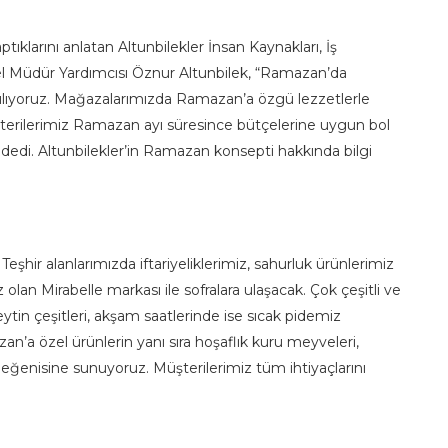
tıklarını anlatan Altunbilekler İnsan Kaynakları, İş
l Müdür Yardımcısı Öznur Altunbilek, “Ramazan’da
şılıyoruz. Mağazalarımızda Ramazan’a özgü lezzetlerle
üşterilerimiz Ramazan ayı süresince bütçelerine uygun bol
 dedi. Altunbilekler’in Ramazan konsepti hakkında bilgi
ir alanlarımızda iftariyeliklerimiz, sahurluk ürünlerimiz
z olan Mirabelle markası ile sofralara ulaşacak. Çok çeşitli ve
tin çeşitleri, akşam saatlerinde ise sıcak pidemiz
n’a özel ürünlerin yanı sıra hoşaflık kuru meyveleri,
beğenisine sunuyoruz. Müşterilerimiz tüm ihtiyaçlarını