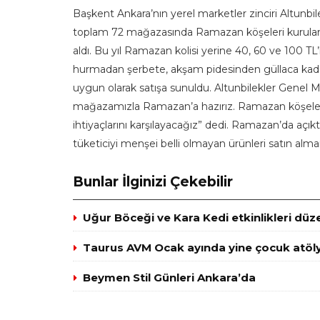
Başkent Ankara’nın yerel marketler zinciri Altunbi
toplam 72 mağazasında Ramazan köşeleri kurulan Altu
aldı. Bu yıl Ramazan kolisi yerine 40, 60 ve 100 TL
hurmadan şerbete, akşam pidesinden güllaca kad
uygun olarak satışa sunuldu. Altunbilekler Genel M
mağazamızla Ramazan’a hazırız. Ramazan köşeleri
ihtiyaçlarını karşılayacağız” dedi. Ramazan’da açık
tüketiciyi menşei belli olmayan ürünleri satın alm
Bunlar İlginizi Çekebilir
Uğur Böceği ve Kara Kedi etkinlikleri düz
Taurus AVM Ocak ayında yine çocuk atöly
Beymen Stil Günleri Ankara’da