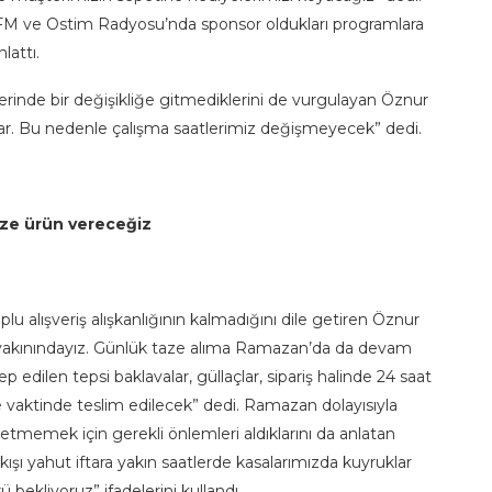
FM ve Ostim Radyosu’nda sponsor oldukları programlara
lattı.
erinde bir değişikliğe gitmediklerini de vurgulayan Öznur
lar. Bu nedenle çalışma saatlerimiz değişmeyecek” dedi.
aze ürün vereceğiz
lu alışveriş alışkanlığının kalmadığını dile getiren Öznur
in yakınındayız. Günlük taze alıma Ramazan’da da devam
ep edilen tepsi baklavalar, güllaçlar, sipariş halinde 24 saat
ze vaktinde teslim edilecek” dedi. Ramazan dolayısıyla
etmemek için gerekli önlemleri aldıklarını da anlatan
kışı yahut iftara yakın saatlerde kasalarımızda kuyruklar
bekliyoruz” ifadelerini kullandı.