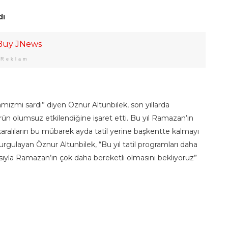
dı
Reklam
zmi sardı” diyen Öznur Altunbilek, son yıllarda
n olumsuz etkilendiğine işaret etti. Bu yıl Ramazan’ın
aralıların bu mübarek ayda tatil yerine başkentte kalmayı
ulayan Öznur Altunbilek, “Bu yıl tatil programları daha
yla Ramazan’ın çok daha bereketli olmasını bekliyoruz”