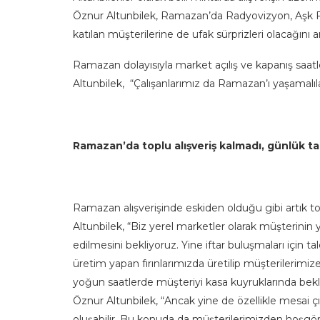
Öznur Altunbilek, Ramazan’da Radyovizyon, Aşk 
katılan müşterilerine de ufak sürprizleri olacağını an
Ramazan dolayısıyla market açılış ve kapanış saatl
Altunbilek, “Çalışanlarımız da Ramazan’ı yaşamalı
Ramazan’da toplu alışveriş kalmadı, günlük t
Ramazan alışverişinde eskiden olduğu gibi artık top
Altunbilek, “Biz yerel marketler olarak müşterin
edilmesini bekliyoruz. Yine iftar buluşmaları için tal
üretim yapan fırınlarımızda üretilip müşterilerimi
yoğun saatlerde müşteriyi kasa kuyruklarında bekl
Öznur Altunbilek, “Ancak yine de özellikle mesai çı
oluşabilir. Bu konuda da müşterilerimizden hoşgörü 