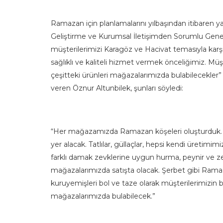
Ramazan için planlamalarını yılbaşından itibaren yap
Geliştirme ve Kurumsal İletişimden Sorumlu Gene
müşterilerimizi Karagöz ve Hacivat temasıyla kar
sağlıklı ve kaliteli hizmet vermek önceliğimiz. M
çeşitteki ürünleri mağazalarımızda bulabilecekler”
veren Öznur Altunbilek, şunları söyledi:
“Her mağazamızda Ramazan köşeleri oluşturduk. Teşh
yer alacak. Tatlılar, güllaçlar, hepsi kendi üretimimi
farklı damak zevklerine uygun hurma, peynir ve zey
mağazalarımızda satışta olacak. Şerbet gibi Ramaza
kuruyemişleri bol ve taze olarak müşterilerimizin 
mağazalarımızda bulabilecek.”