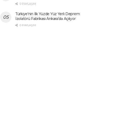
0 PAYLAŞIM
Türkiye’nin İlk Yüzde Yüz Yerli Deprem
İzolatörü Fabrikası Ankara’da Açılıyor
0 PAYLAŞIM