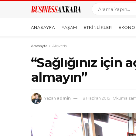
ANASAYFA
YAŞAM
ETKINLIKLER
EKONO
Anasayfa
Alışveriş
“Sağlığınız için 
almayın”
Yazan
admin
18 Haziran 2015
Okuma zama