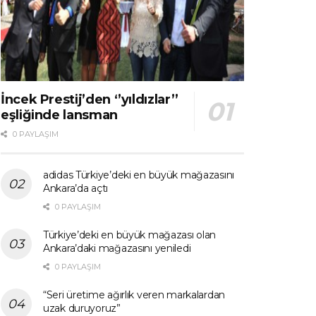
İncek Prestij’den ‘’yıldızlar’’
eşliğinde lansman
0 PAYLAŞIM
adidas Türkiye’deki en büyük mağazasını
Ankara’da açtı
0 PAYLAŞIM
Türkiye’deki en büyük mağazası olan
Ankara’daki mağazasını yeniledi
0 PAYLAŞIM
“Seri üretime ağırlık veren markalardan
uzak duruyoruz”