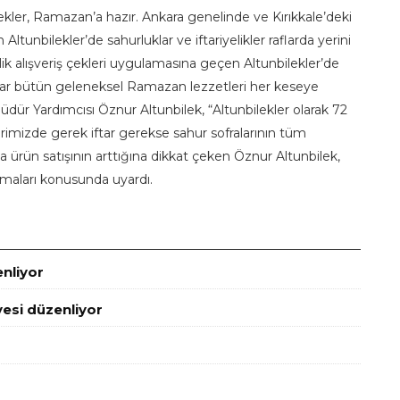
lekler, Ramazan’a hazır. Ankara genelinde ve Kırıkkale’deki
nbilekler’de sahurluklar ve iftariyelikler raflarda yerini
’lik alışveriş çekleri uygulamasına geçen Altunbilekler’de
ar bütün geleneksel Ramazan lezzetleri her keseye
üdür Yardımcısı Öznur Altunbilek, “Altunbilekler olarak 72
mizde gerek iftar gerekse sahur sofralarının tüm
ta ürün satışının arttığına dikkat çeken Öznur Altunbilek,
amaları konusunda uyardı.
enliyor
esi düzenliyor