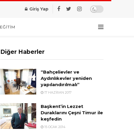
Giriş Yap
EĞITIM
Diğer Haberler
“Bahçelievler ve
Aydınlıkevler yeniden
yapılandırılmalı”
17 HAZIRAN 2017
Başkent’in Lezzet
Duraklarını Çeşni Timur ile
keşfedin
15 OCAK 2014