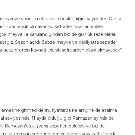
bze meyveye yönelim olmasının beklendiğini kaydeden Öznur
zdan eksik olmayacak. Şeftaliler, kirazlar, erikler,
çok meyve ile karşılandığından biz de günlük taze olarak
layacağız. Sezon açıldı. Sebze meyve ve bakliyatta sepetler
da ucuz protein kaynağı olarak sofralardan eksik olmayacak”
nlemesine gitmediklerini, fiyatlarda ne artış ne de azalma
mal seviyesinde. 11 ayda olduğu gibi Ramazan ayında da
k. Ramazan’da alışveriş sepetleri dolacak ve biz de
rine müşterimizin sepetine hediyelerimizi koyacağız” dedi.