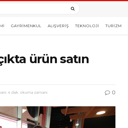
MI
GAYRIMENKUL
ALIŞVERIŞ
TEKNOLOJI
TURIZM
açıkta ürün satın
0
nı: 4 dak. okuma zamanı