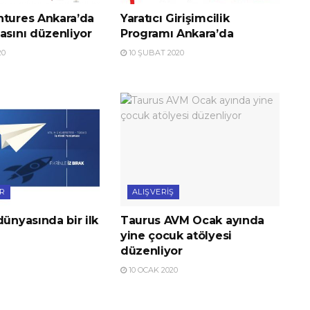
ntures Ankara’da
Yaratıcı Girişimcilik
asını düzenliyor
Programı Ankara’da
20
10 ŞUBAT 2020
ER
ALIŞVERIŞ
dünyasında bir ilk
Taurus AVM Ocak ayında
yine çocuk atölyesi
düzenliyor
10 OCAK 2020