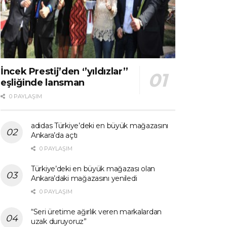
İncek Prestij’den ‘’yıldızlar’’
eşliğinde lansman
0 PAYLAŞIM
adidas Türkiye’deki en büyük mağazasını
Ankara’da açtı
0 PAYLAŞIM
Türkiye’deki en büyük mağazası olan
Ankara’daki mağazasını yeniledi
0 PAYLAŞIM
“Seri üretime ağırlık veren markalardan
uzak duruyoruz”