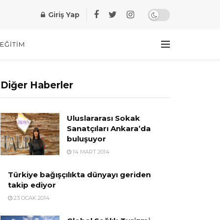
Giriş Yap
EĞITIM
Diğer Haberler
Uluslararası Sokak
Sanatçıları Ankara’da
buluşuyor
14 MART 2014
Türkiye bağışçılıkta dünyayı geriden
takip ediyor
23 OCAK 2014