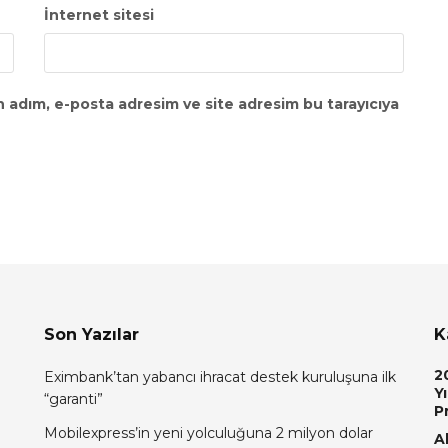
İnternet sitesi
n adım, e-posta adresim ve site adresim bu tarayıcıya
Son Yazılar
K
2
Eximbank’tan yabancı ihracat destek kuruluşuna ilk
Yı
“garanti”
P
Mobilexpress’in yeni yolculuğuna 2 milyon dolar
Al