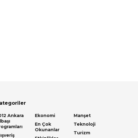
ategoriler
012 Ankara
Ekonomi
Manşet
lbaşı
En Çok
Teknoloji
rogramları
Okunanlar
Turizm
ışveriş