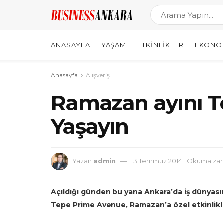
ANASAYFA
YAŞAM
ETKINLIKLER
EKONO
Anasayfa
Alışveriş
Ramazan ayını T
Yaşayın
Yazan
admin
3 Temmuz 2014
Okuma zama
Açıldığı günden bu yana Ankara’da iş dünyasın
Tepe Prime Avenue, Ramazan’a özel etkinlikler