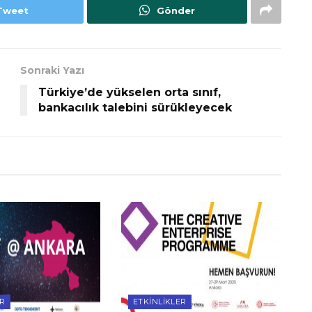
Tweet
Gönder
Sonraki Yazı
Türkiye’de yükselen orta sınıf,
bankacılık talebini sürükleyecek
ER
ETKINLIKLER