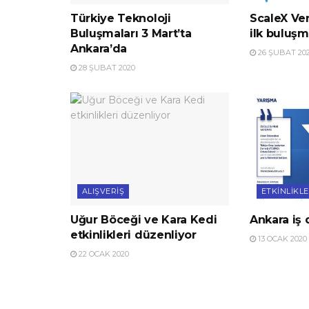
Türkiye Teknoloji
ScaleX Ve
Buluşmaları 3 Mart’ta
ilk buluşm
Ankara’da
26 ŞUBAT 20
28 ŞUBAT 2020
ALIŞVERIŞ
ETKINLIKL
Uğur Böceği ve Kara Kedi
Ankara iş 
etkinlikleri düzenliyor
13 OCAK 2020
22 OCAK 2020