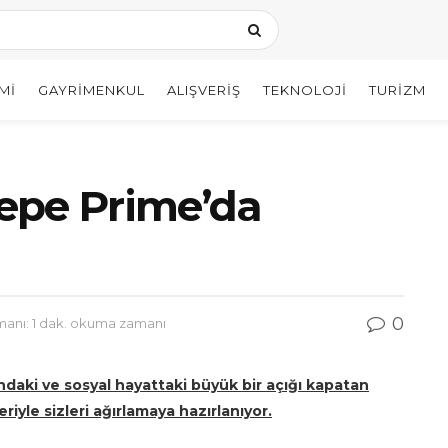
MI
GAYRIMENKUL
ALIŞVERIŞ
TEKNOLOJI
TURIZM
epe Prime’da
0
nı: 1 dak. okuma zamanı
daki ve sosyal hayattaki büyük bir açığı kapatan
iyle sizleri ağırlamaya hazırlanıyor.