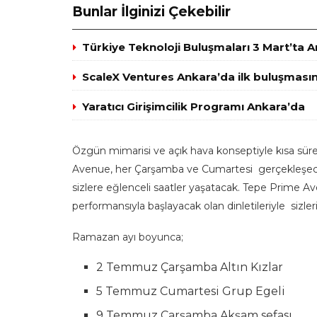
Bunlar İlginizi Çekebilir
Türkiye Teknoloji Buluşmaları 3 Mart’ta 
ScaleX Ventures Ankara’da ilk buluşmasın
Yaratıcı Girişimcilik Programı Ankara’da
Özgün mimarisi ve açık hava konseptiyle kısa süre
Avenue, her Çarşamba ve Cumartesi gerçekleşecek 
sizlere eğlenceli saatler yaşatacak. Tepe Prime A
performansıyla başlayacak olan dinletileriyle sizleri
Ramazan ayı boyunca;
2 Temmuz Çarşamba Altın Kızlar
5 Temmuz Cumartesi Grup Egeli
9 Temmuz Çarşamba Akşam sefası