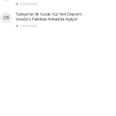
0 PAYLAŞIM
Türkiye’nin İlk Yüzde Yüz Yerli Deprem
İzolatörü Fabrikası Ankara’da Açılıyor
0 PAYLAŞIM