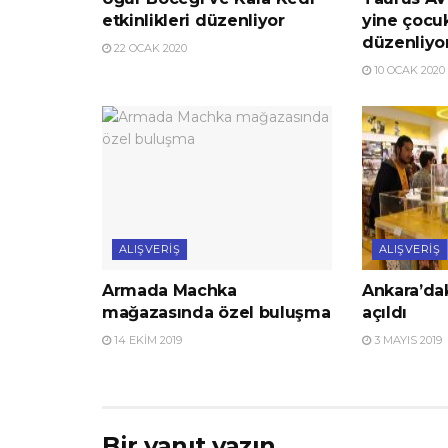
etkinlikleri düzenliyor
yine çocuk
düzenliyo
22 OCAK 2020
10 OCAK 2020
ALIŞVERIŞ
ALIŞVERIŞ
Armada Machka
Ankara’dak
mağazasında özel buluşma
açıldı
14 EKIM 2019
3 MAYIS 2019
Bir yanıt yazın