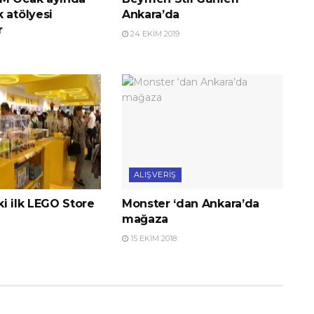
 atölyesi
Ankara’da
r
24 EKIM 2019
ALIŞVERIŞ
i ilk LEGO Store
Monster ‘dan Ankara’da
mağaza
15 EKIM 2018