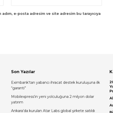
n adım, e-posta adresim ve site adresim bu tarayıcıya
Son Yazılar
K
2
Eximbank’tan yabancı ihracat destek kuruluşuna ilk
Yı
“garanti”
P
Mobilexpress’in yeni yolculuğuna 2 milyon dolar
Al
yatırım
A
Ankara’da kurulan Atar Labs global şirkete satıldı
Bi