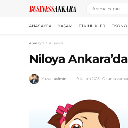
ANASAYFA
YAŞAM
ETKINLIKLER
EKONO
Anasayfa
Alışveriş
Niloya Ankara’da
Yazan
admin
9 Kasım 2015
Okuma zamanı