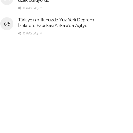
uzak duruyoruz”
0 PAYLAŞIM
Türkiye’nin İlk Yüzde Yüz Yerli Deprem
İzolatörü Fabrikası Ankara’da Açılıyor
0 PAYLAŞIM