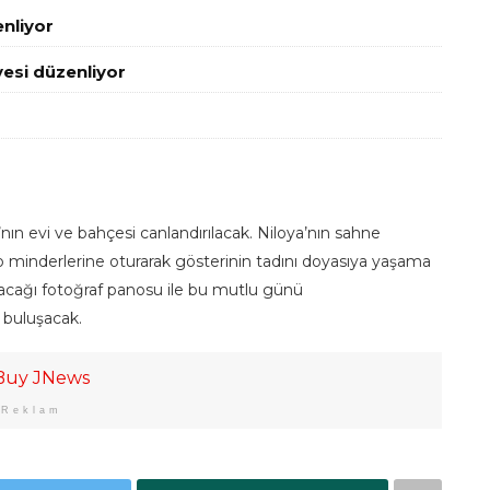
enliyor
esi düzenliyor
a’nın evi ve bahçesi canlandırılacak. Niloya’nın sahne
tro minderlerine oturarak gösterinin tadını doyasıya yaşama
alacağı fotoğraf panosu ile bu mutlu günü
 buluşacak.
Reklam