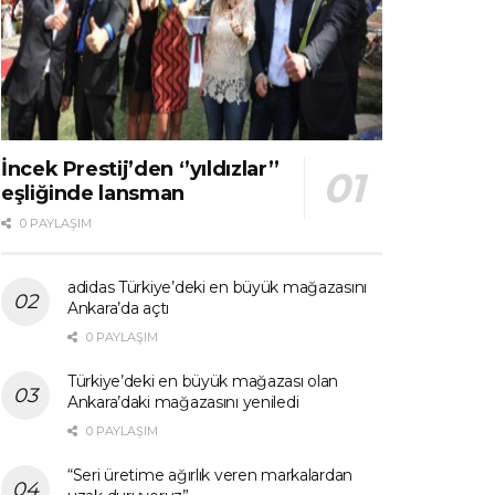
İncek Prestij’den ‘’yıldızlar’’
eşliğinde lansman
0 PAYLAŞIM
adidas Türkiye’deki en büyük mağazasını
Ankara’da açtı
0 PAYLAŞIM
Türkiye’deki en büyük mağazası olan
Ankara’daki mağazasını yeniledi
0 PAYLAŞIM
“Seri üretime ağırlık veren markalardan