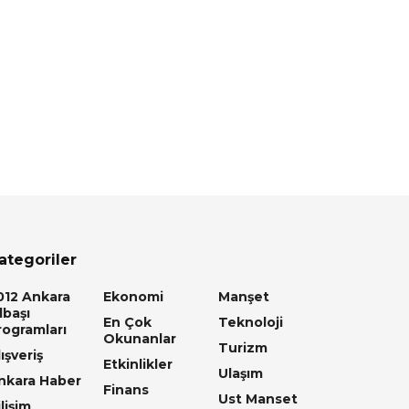
ategoriler
012 Ankara
Ekonomi
Manşet
lbaşı
En Çok
Teknoloji
rogramları
Okunanlar
Turizm
ışveriş
Etkinlikler
Ulaşım
nkara Haber
Finans
Ust Manset
lişim