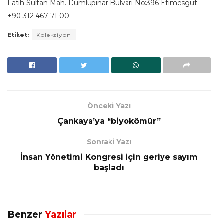
Fatih Sultan Mah. Dumlupınar Bulvarı No:396 Etimesgut
+90 312 467 71 00
Etiket:
Koleksiyon
Önceki Yazı
Çankaya’ya “biyokömür”
Sonraki Yazı
İnsan Yönetimi Kongresi için geriye sayım
başladı
Benzer
Yazılar