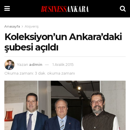
Anasayfa
Alışveriş
Koleksiyon’un Ankara’daki
şubesi açıldı
Yazan
admin
1 Aralık 2015
Okuma zamanı: 3 dak. okuma zamanı