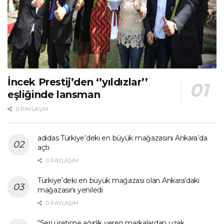
İncek Prestij’den ‘’yıldızlar’’
eşliğinde lansman
0 PAYLAŞIM
adidas Türkiye’deki en büyük mağazasını Ankara’da
açtı
0 PAYLAŞIM
Türkiye’deki en büyük mağazası olan Ankara’daki
mağazasını yeniledi
0 PAYLAŞIM
“Seri üretime ağırlık veren markalardan uzak