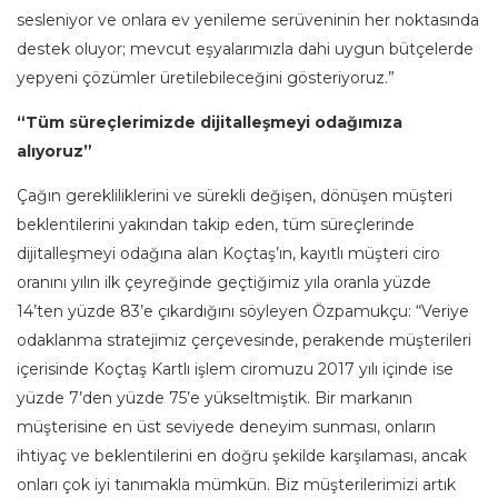
sesleniyor ve onlara ev yenileme serüveninin her noktasında
destek oluyor; mevcut eşyalarımızla dahi uygun bütçelerde
yepyeni çözümler üretilebileceğini gösteriyoruz.”
“Tüm süreçlerimizde dijitalleşmeyi odağımıza
alıyoruz”
Çağın gerekliliklerini ve sürekli değişen, dönüşen müşteri
beklentilerini yakından takip eden, tüm süreçlerinde
dijitalleşmeyi odağına alan Koçtaş’ın, kayıtlı müşteri ciro
oranını yılın ilk çeyreğinde geçtiğimiz yıla oranla yüzde
14’ten yüzde 83’e çıkardığını söyleyen Özpamukçu: “Veriye
odaklanma stratejimiz çerçevesinde, perakende müşterileri
içerisinde Koçtaş Kartlı işlem ciromuzu 2017 yılı içinde ise
yüzde 7’den yüzde 75’e yükseltmiştik. Bir markanın
müşterisine en üst seviyede deneyim sunması, onların
ihtiyaç ve beklentilerini en doğru şekilde karşılaması, ancak
onları çok iyi tanımakla mümkün. Biz müşterilerimizi artık