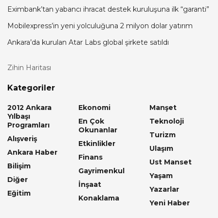
Eximbank’tan yabancı ihracat destek kuruluşuna ilk “garanti”
Mobilexpress’in yeni yolculuğuna 2 milyon dolar yatırım
Ankara’da kurulan Atar Labs global şirkete satıldı
Zihin Haritası
Kategoriler
2012 Ankara
Ekonomi
Manşet
Yılbaşı
En Çok
Teknoloji
Programları
Okunanlar
Turizm
Alışveriş
Etkinlikler
Ulaşım
Ankara Haber
Finans
Ust Manset
Bilişim
Gayrimenkul
Yaşam
Diğer
İnşaat
Yazarlar
Eğitim
Konaklama
Yeni Haber