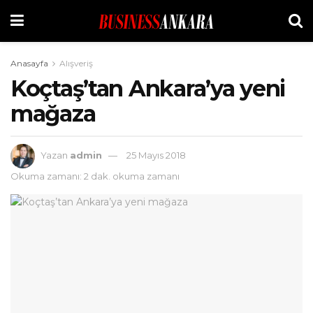
Anasayfa
Alışveriş
Koçtaş’tan Ankara’ya yeni
mağaza
Yazan
admin
25 Mayıs 2018
Okuma zamanı: 2 dak. okuma zamanı