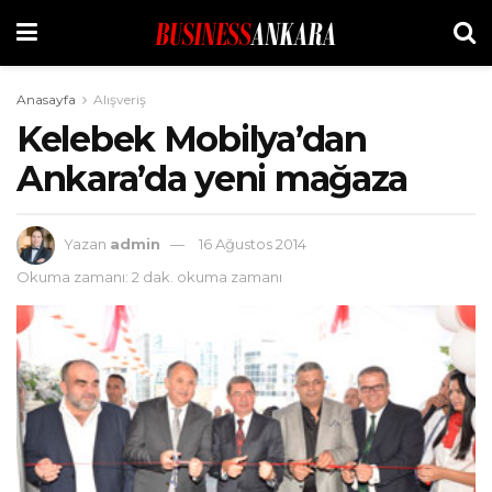
Anasayfa
Alışveriş
Kelebek Mobilya’dan
Ankara’da yeni mağaza
Yazan
admin
16 Ağustos 2014
Okuma zamanı: 2 dak. okuma zamanı