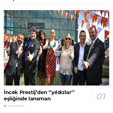
İncek Prestij’den ‘’yıldızlar’’
eşliğinde lansman
0 PAYLAŞIM