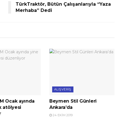
TürkTraktör, Bütün Çalışanlarıyla “Yaza
Merhaba” Dedi
ALIŞVERIŞ
M Ocak ayında
Beymen Stil Günleri
 atölyesi
Ankara’da
r
24 EKIM 2019