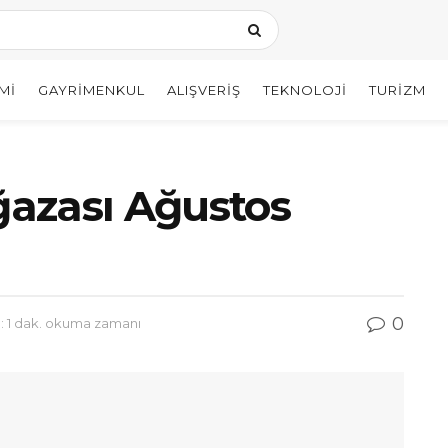
MI
GAYRIMENKUL
ALIŞVERIŞ
TEKNOLOJI
TURIZM
azası Ağustos
0
 1 dak. okuma zamanı