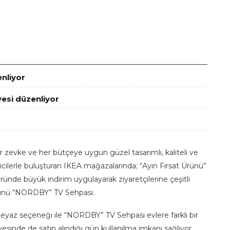
enliyor
esi düzenliyor
 zevke ve her bütçeye uygun güzel tasarımlı, kaliteli ve
eticilerle buluşturan IKEA mağazalarında; “Ayın Fırsat Ürünü”
ründe büyük indirim uygulayarak ziyaretçilerine çeşitli
rünü “NORDBY” TV Sehpası.
eyaz seçeneği ile “NORDBY” TV Sehpası evlere farklı bir
esinde de satın alındığı gün kullanılma imkanı sağlıyor.