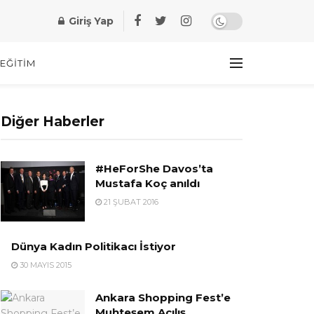
Giriş Yap
EĞITIM
Diğer Haberler
#HeForShe Davos’ta
Mustafa Koç anıldı
21 ŞUBAT 2016
Dünya Kadın Politikacı İstiyor
30 MAYIS 2015
Ankara Shopping Fest’e
Muhteşem Açılış