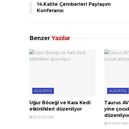
14.Kalite Çemberleri Paylaşım
Konferansı
Benzer
Yazılar
ALIŞVERIŞ
ALIŞVERIŞ
Uğur Böceği ve Kara Kedi
Taurus AV
etkinlikleri düzenliyor
yine çocuk
düzenliyo
22 OCAK 2020
10 OCAK 2020