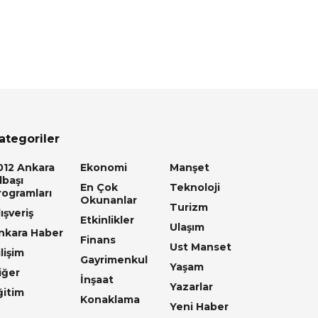
ategoriler
012 Ankara
Ekonomi
Manşet
lbaşı
En Çok
Teknoloji
rogramları
Okunanlar
Turizm
ışveriş
Etkinlikler
Ulaşım
nkara Haber
Finans
Ust Manset
lişim
Gayrimenkul
Yaşam
iğer
İnşaat
Yazarlar
ğitim
Konaklama
Yeni Haber