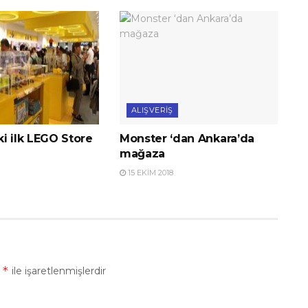
ALIŞVERIŞ
i ilk LEGO Store
Monster ‘dan Ankara’da
mağaza
15 EKIM 2018
*
r
ile işaretlenmişlerdir