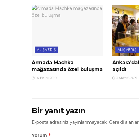
ALIŞVERIŞ
ALIŞVERIŞ
Armada Machka
Ankara’dak
mağazasında özel buluşma
açıldı
14 EKIM 2019
3 MAYIS 2019
Bir yanıt yazın
E-posta adresiniz yayınlanmayacak.
Gerekli alanla
*
Yorum