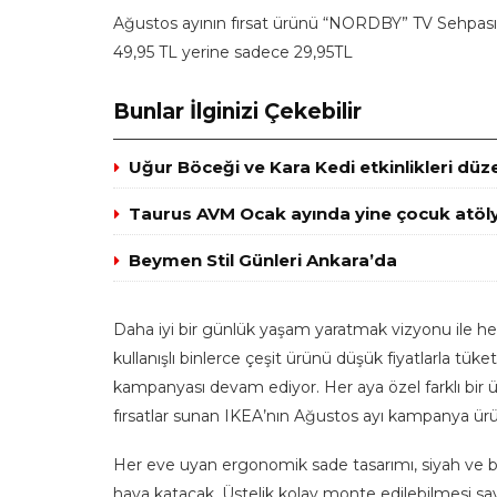
Ağustos ayının fırsat ürünü “NORDBY” TV Sehpası
49,95 TL yerine sadece 29,95TL
Bunlar İlginizi Çekebilir
Uğur Böceği ve Kara Kedi etkinlikleri düz
Taurus AVM Ocak ayında yine çocuk atöly
Beymen Stil Günleri Ankara’da
Daha iyi bir günlük yaşam yaratmak vizyonu ile her
kullanışlı binlerce çeşit ürünü düşük fiyatlarla tük
kampanyası devam ediyor. Her aya özel farklı bir ü
fırsatlar sunan IKEA’nın Ağustos ayı kampanya ü
Her eve uyan ergonomik sade tasarımı, siyah ve b
hava katacak. Üstelik kolay monte edilebilmesi say