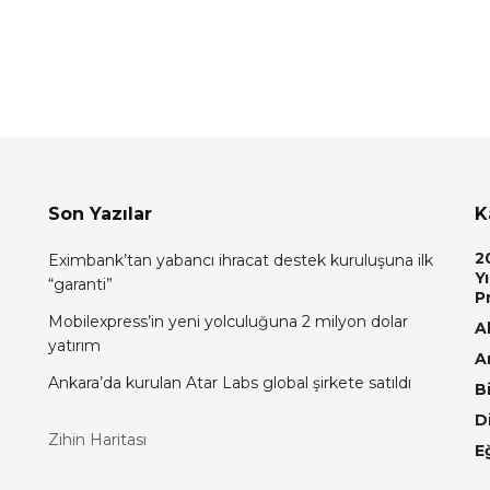
Son Yazılar
K
2
Eximbank’tan yabancı ihracat destek kuruluşuna ilk
Yı
“garanti”
P
Mobilexpress’in yeni yolculuğuna 2 milyon dolar
Al
yatırım
A
Ankara’da kurulan Atar Labs global şirkete satıldı
Bi
D
Zihin Haritası
E