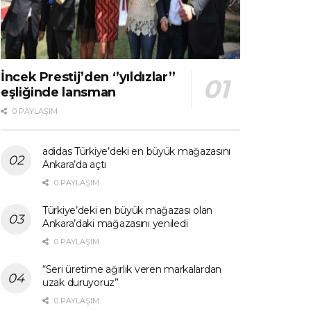
İncek Prestij’den ‘’yıldızlar’’
eşliğinde lansman
0 PAYLAŞIM
adidas Türkiye’deki en büyük mağazasını
Ankara’da açtı
0 PAYLAŞIM
Türkiye’deki en büyük mağazası olan
Ankara’daki mağazasını yeniledi
0 PAYLAŞIM
“Seri üretime ağırlık veren markalardan
uzak duruyoruz”
0 PAYLAŞIM