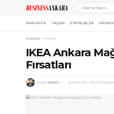
ANASAYFA
YAŞAM
ETKINLIKLER
EKONO
Anasayfa
Alışveriş
IKEA Ankara Mağ
Fırsatları
Yazan
admin
25 Eylül 2011
Okuma zamanı: