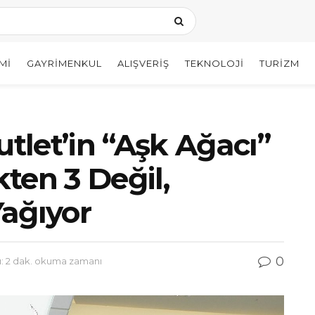
MI
GAYRIMENKUL
ALIŞVERIŞ
TEKNOLOJI
TURIZM
let’in “Aşk Ağacı”
kten 3 Değil,
ağıyor
0
 2 dak. okuma zamanı