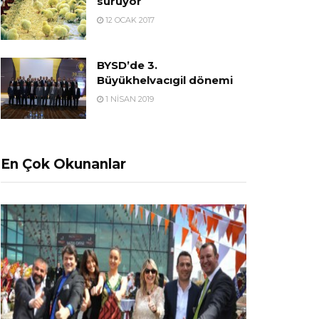
sürüyor
12 OCAK 2017
BYSD’de 3.
Büyükhelvacıgil dönemi
1 NISAN 2019
En Çok Okunanlar