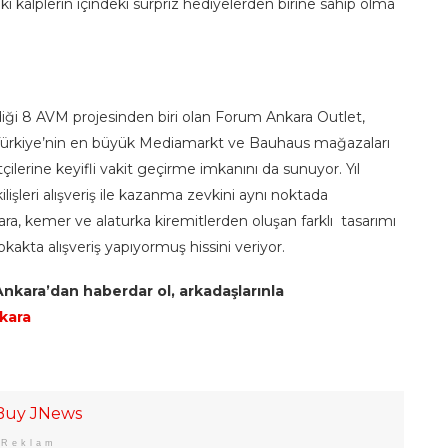
ki kalplerin içindeki sürpriz hediyelerden birine sahip olma
diği 8 AVM projesinden biri olan Forum Ankara Outlet,
 Türkiye’nin en büyük Mediamarkt ve Bauhaus mağazaları
çilerine keyifli vakit geçirme imkanını da sunuyor. Yıl
şleri alışveriş ile kazanma zevkini aynı noktada
ara, kemer ve alaturka kiremitlerden oluşan farklı tasarımı
okakta alışveriş yapıyormuş hissini veriyor.
nkara’dan haberdar ol, arkadaşlarınla
kara
Reklam