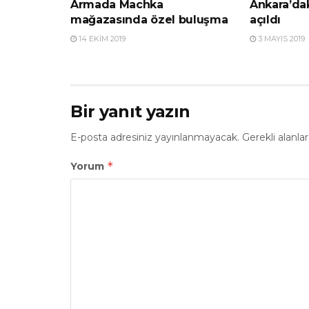
Armada Machka
Ankara’dak
mağazasında özel buluşma
açıldı
14 EKIM 2019
3 MAYIS 2019
Bir yanıt yazın
E-posta adresiniz yayınlanmayacak.
Gerekli alanla
*
Yorum