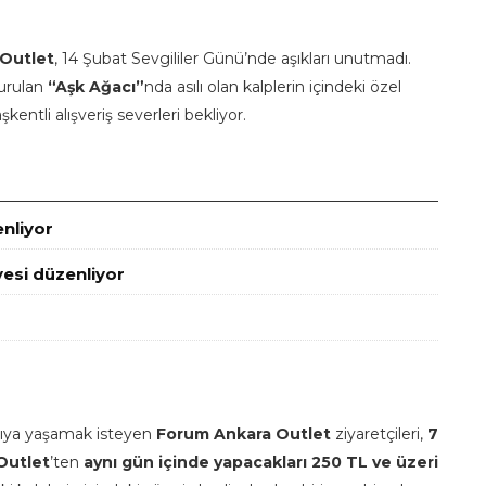
Outlet
, 14 Şubat Sevgililer Günü’nde aşıkları unutmadı.
urulan
“Aşk Ağacı”
nda asılı olan kalplerin içindeki özel
entli alışveriş severleri bekliyor.
enliyor
esi düzenliyor
sıya yaşamak isteyen
Forum Ankara Outlet
ziyaretçileri,
7
Outlet
’ten
aynı gün içinde yapacakları 250 TL ve üzeri