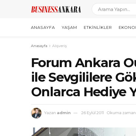
ANASAYFA
YAŞAM
ETKINLIKLER
EKONO
Anasayfa
Alışveriş
Forum Ankara Out
ile Sevgililere Gö
Onlarca Hediye Y
Yazan
admin
26 Eylül 2011
Okuma zamanı: