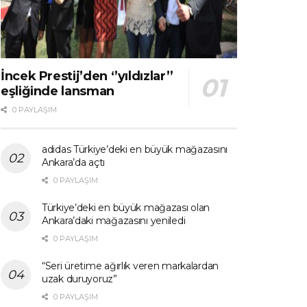
İncek Prestij’den ‘’yıldızlar’’
eşliğinde lansman
0 PAYLAŞIM
adidas Türkiye’deki en büyük mağazasını
Ankara’da açtı
0 PAYLAŞIM
Türkiye’deki en büyük mağazası olan
Ankara’daki mağazasını yeniledi
0 PAYLAŞIM
“Seri üretime ağırlık veren markalardan
uzak duruyoruz”
0 PAYLAŞIM