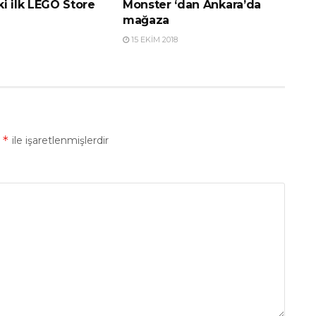
i ilk LEGO Store
Monster ‘dan Ankara’da
mağaza
15 EKIM 2018
*
r
ile işaretlenmişlerdir