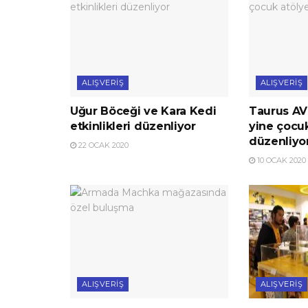
ALIŞVERIŞ
ALIŞVERIŞ
Uğur Böceği ve Kara Kedi
Taurus AV
etkinlikleri düzenliyor
yine çocuk
düzenliyo
22 OCAK 2020
10 OCAK 2020
ALIŞVERIŞ
ALIŞVERIŞ