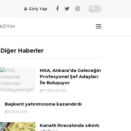
Giriş Yap
EĞITIM
Diğer Haberler
MSA, Ankara’da Geleceğin
Profesyonel Şef Adayları
İle Buluşuyor
17 ARALIK 2012
Başkent yatırımcısına kazandırdı
9 OCAK 2015
Kanatlı ihracatında sıkıntı