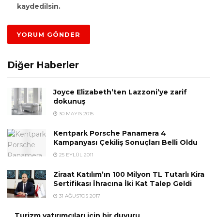
kaydedilsin.
Diğer Haberler
Joyce Elizabeth’ten Lazzoni’ye zarif
dokunuş
30 MAYIS 2015
Kentpark Porsche Panamera 4
Kampanyası Çekiliş Sonuçları Belli Oldu
25 EYLÜL 2011
Ziraat Katılım’ın 100 Milyon TL Tutarlı Kira
Sertifikası İhracına İki Kat Talep Geldi
31 AĞUSTOS 2017
Turizm yatırımcıları için bir duyuru