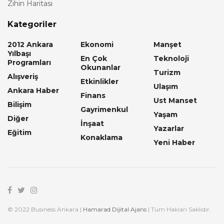
Zihin Haritası
Kategoriler
2012 Ankara
Ekonomi
Manşet
Yılbaşı
En Çok
Teknoloji
Programları
Okunanlar
Turizm
Alışveriş
Etkinlikler
Ulaşım
Ankara Haber
Finans
Ust Manset
Bilişim
Gayrimenkul
Yaşam
Diğer
İnşaat
Yazarlar
Eğitim
Konaklama
Yeni Haber
© 2022 Business Ankara |
Hamarad Dijital Ajans
| Tüm Hakları Saklıdır.