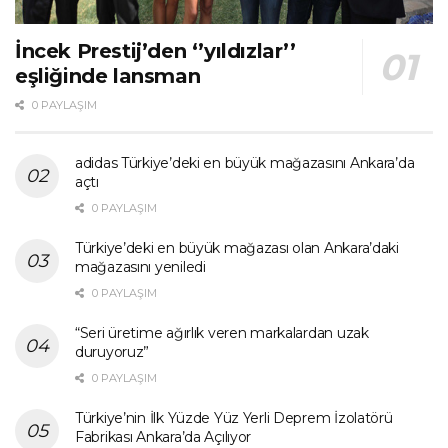
İncek Prestij’den ‘’yıldızlar’’
eşliğinde lansman
0 PAYLAŞIM
adidas Türkiye’deki en büyük mağazasını Ankara’da
açtı
0 PAYLAŞIM
Türkiye’deki en büyük mağazası olan Ankara’daki
mağazasını yeniledi
0 PAYLAŞIM
“Seri üretime ağırlık veren markalardan uzak
duruyoruz”
0 PAYLAŞIM
Türkiye’nin İlk Yüzde Yüz Yerli Deprem İzolatörü
Fabrikası Ankara’da Açılıyor