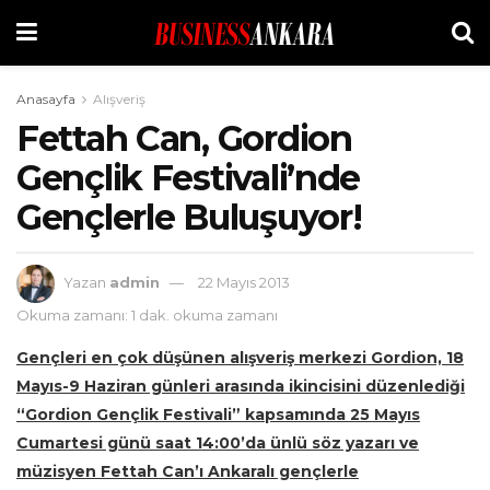
Anasayfa
Alışveriş
Fettah Can, Gordion
Gençlik Festivali’nde
Gençlerle Buluşuyor!
Yazan
admin
22 Mayıs 2013
Okuma zamanı: 1 dak. okuma zamanı
Gençleri en çok düşünen alışveriş merkezi Gordion, 18
Mayıs-9 Haziran günleri arasında ikincisini düzenlediği
“Gordion Gençlik Festivali” kapsamında 25 Mayıs
Cumartesi günü saat 14:00’da ünlü söz yazarı ve
müzisyen Fettah Can’ı Ankaralı gençlerle