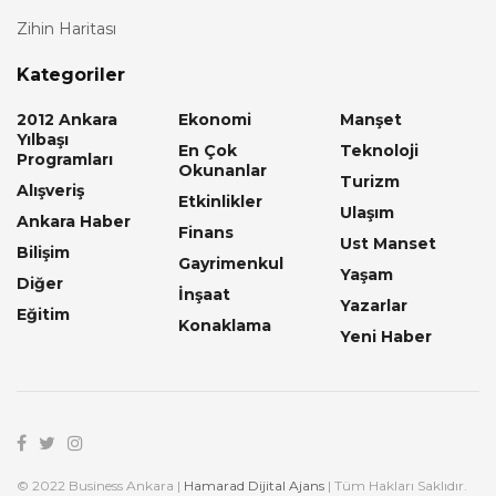
Zihin Haritası
Kategoriler
2012 Ankara
Ekonomi
Manşet
Yılbaşı
En Çok
Teknoloji
Programları
Okunanlar
Turizm
Alışveriş
Etkinlikler
Ulaşım
Ankara Haber
Finans
Ust Manset
Bilişim
Gayrimenkul
Yaşam
Diğer
İnşaat
Yazarlar
Eğitim
Konaklama
Yeni Haber
© 2022 Business Ankara |
Hamarad Dijital Ajans
| Tüm Hakları Saklıdır.