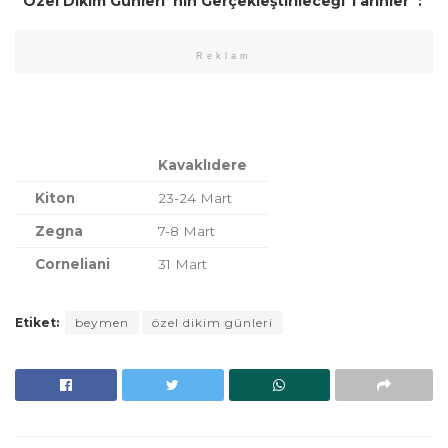
“Özel Dikim Günleri”nin Gerçekleştirileceği Tarihler”:
Reklam
Kavaklıdere
Kiton
23-24 Mart
Zegna
7-8 Mart
Corneliani
31 Mart
Etiket:
beymen
özel dikim günleri