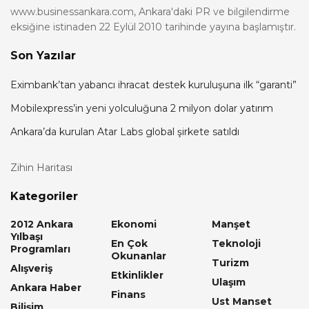
www.businessankara.com, Ankara'daki PR ve bilgilendirme
eksiğine istinaden 22 Eylül 2010 tarihinde yayına başlamıştır.
Son Yazılar
Eximbank’tan yabancı ihracat destek kuruluşuna ilk “garanti”
Mobilexpress’in yeni yolculuğuna 2 milyon dolar yatırım
Ankara’da kurulan Atar Labs global şirkete satıldı
Zihin Haritası
Kategoriler
2012 Ankara
Ekonomi
Manşet
Yılbaşı
En Çok
Teknoloji
Programları
Okunanlar
Turizm
Alışveriş
Etkinlikler
Ulaşım
Ankara Haber
Finans
Ust Manset
Bilişim