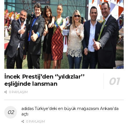
İncek Prestij’den ‘’yıldızlar’’
eşliğinde lansman
0 PAYLAŞIM
adidas Türkiye’deki en büyük mağazasını Ankara’da
açtı
0 PAYLAŞIM