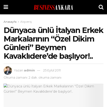
Anasayfa
Alışveriş
Dünyaca ünlü İtalyan Erkek
Markalarının “Özel Dikim
Günleri” Beymen
Kavaklıdere’de başlıyor!..
Yazan
admin
25 Eylül 2011
Okuma zamanı: 2 dak. okuma zamanı