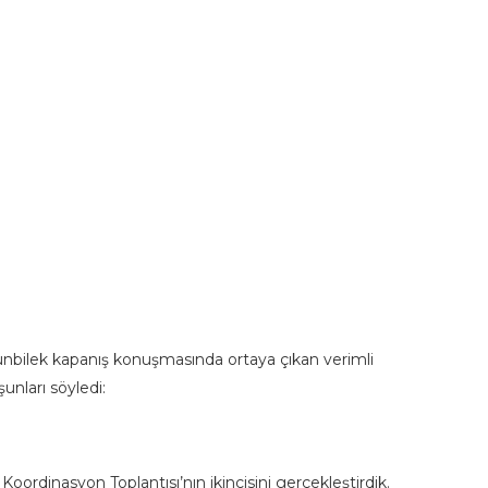
unbilek kapanış konuşmasında ortaya çıkan verimli
nları söyledi:
 Koordinasyon Toplantısı’nın ikincisini gerçekleştirdik.