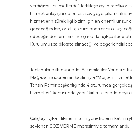
verdiğimiz hizmetlerde” farklılaşmayı hedefliyor, 
hizmet anlayışını da en üst seviyeye çıkarmak istiyo
hizmetlerin sürekliliği bizim için en önemli unsur o
geçeceğinden, ortak çözüm önerilerinin oluşacağı
edeceğinden eminim. Ve şunu da açıkça ifade etm
Kurulumuzca dikkate alınacağı ve değerlendirilec
Toplantıların ilk gününde, Altunbilekler Yönetim 
Mağaza müdürlerinin katılımıyla “Müşteri Hizmetle
Tahsin Pamir başkanlığında 4 oturumda gerçekleştiri
hizmetler” konusunda yeni fikirler üzerinde beyin fır
Çalıştay; çıkan fikirlerin, tüm yöneticilerin katılı
söylenen SÖZ VERME merasimiyle tamamlandı.