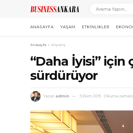
ANASAYFA
YAŞAM
ETKINLIKLER
EKONO
Anasayfa
Alışveriş
“Daha İyisi” için 
sürdürüyor
Yazan
admin
5 Ekim 2015
Okuma zamanı: