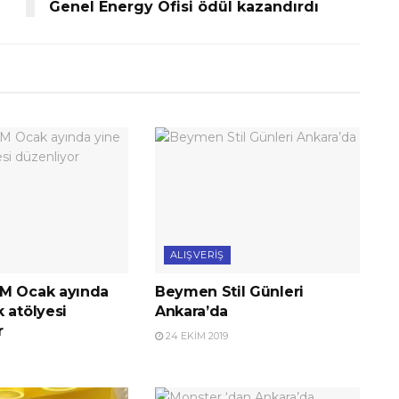
Genel Energy Ofisi ödül kazandırdı
ALIŞVERIŞ
M Ocak ayında
Beymen Stil Günleri
 atölyesi
Ankara’da
r
24 EKIM 2019