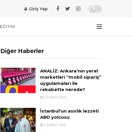
Giriş Yap
EĞITIM
Diğer Haberler
ANALİZ: Ankara’nın yerel
marketleri “mobil sipariş”
uygulamaları ile
rekabette nerede?
2 ŞUBAT 2020
İstanbul’un asırlık lezzeti
ABD yolcusu
2 ŞUBAT 2015