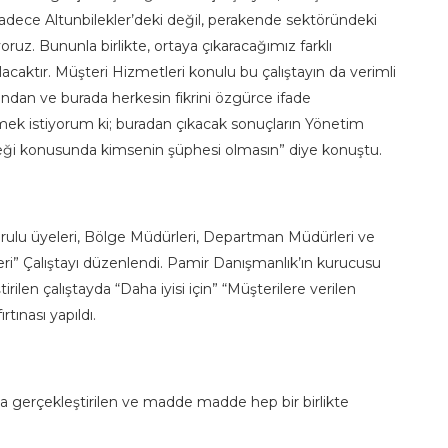
sadece Altunbilekler’deki değil, perakende sektöründeki
ruz. Bununla birlikte, ortaya çıkaracağımız farklı
lacaktır. Müşteri Hizmetleri konulu bu çalıştayın da verimli
ndan ve burada herkesin fikrini özgürce ifade
ek istiyorum ki; buradan çıkacak sonuçların Yönetim
eği konusunda kimsenin şüphesi olmasın” diye konuştu.
Kurulu üyeleri, Bölge Müdürleri, Departman Müdürleri ve
ri” Çalıştayı düzenlendi. Pamir Danışmanlık’ın kurucusu
len çalıştayda “Daha iyisi için” “Müşterilere verilen
tınası yapıldı.
mıyla gerçekleştirilen ve madde madde hep bir birlikte