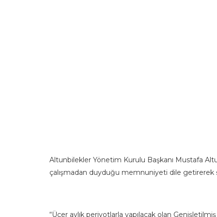
Altunbilekler Yönetim Kurulu Başkanı Mustafa Alt
çalışmadan duyduğu memnuniyeti dile getirerek şu
“Üçer aylık periyotlarla yapılacak olan Genişletilmiş