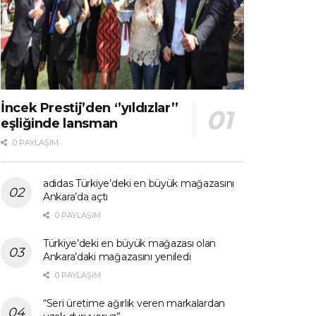
İncek Prestij’den ‘’yıldızlar’’
eşliğinde lansman
0 PAYLAŞIM
adidas Türkiye’deki en büyük mağazasını
Ankara’da açtı
0 PAYLAŞIM
Türkiye’deki en büyük mağazası olan
Ankara’daki mağazasını yeniledi
0 PAYLAŞIM
“Seri üretime ağırlık veren markalardan