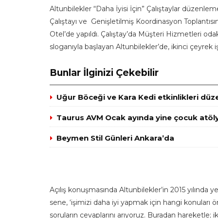
Altunbilekler “Daha İyisi İçin” Çalıştaylar düzenl
Çalıştayı ve Genişletilmiş Koordinasyon Toplantısı
Otel’de yapıldı. Çalıştay’da Müşteri Hizmetleri odaklı 
sloganıyla başlayan Altunbilekler’de, ikinci çeyrek iş
Bunlar İlginizi Çekebilir
Uğur Böceği ve Kara Kedi etkinlikleri düz
Taurus AVM Ocak ayında yine çocuk atöly
Beymen Stil Günleri Ankara’da
Açılış konuşmasında Altunbilekler’in 2015 yılında y
sene, ‘işimizi daha iyi yapmak için hangi konuları 
soruların cevaplarını arıyoruz. Buradan hareketle; i