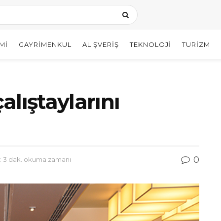
MI
GAYRIMENKUL
ALIŞVERIŞ
TEKNOLOJI
TURIZM
çalıştaylarını
0
 3 dak. okuma zamanı