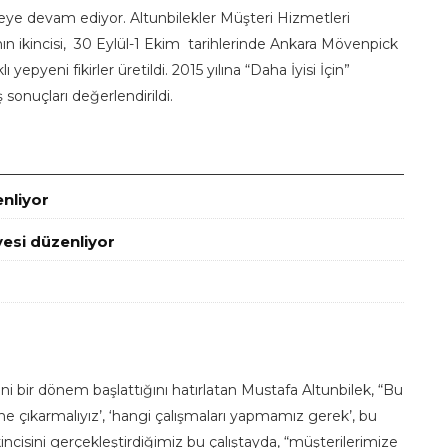
emeye devam ediyor. Altunbilekler Müşteri Hizmetleri
nın ikincisi, 30 Eylül-1 Ekim tarihlerinde Ankara Mövenpick
yepyeni fikirler üretildi. 2015 yılına “Daha İyisi İçin”
 sonuçları değerlendirildi.
enliyor
esi düzenliyor
eni bir dönem başlattığını hatırlatan Mustafa Altunbilek, “Bu
öne çıkarmalıyız’, ‘hangi çalışmaları yapmamız gerek’, bu
kincisini gerçekleştirdiğimiz bu çalıştayda, “müşterilerimize