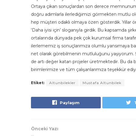
Ortaya çıkan sonuçlardan son derece memnunum. Art
doğru adımlarla ilerlediğimizi görmekten mutlu o
hep müşteri odaklı olmaya özen gösterdik. Yıllar ö
‘Daha iyisi için’ sloganıyla girdik. Bu kapsamda şirk
ortalarında dünyada pek çok kurumsal firma tarafı
ilerlememiz iş sonuçlarımıza olumlu yansımaya başl
net olarak görebilmenin mutluluğunu yaşıyorum. Şi
de artı değer katan projeler üretmektedir. Bu da b
birimlerimize ve tüm çalışanlarımıza teşekkür ed
Etiket:
Altunbilekler
Mustafa Altunbilek
Paylaşım
Önceki Yazı