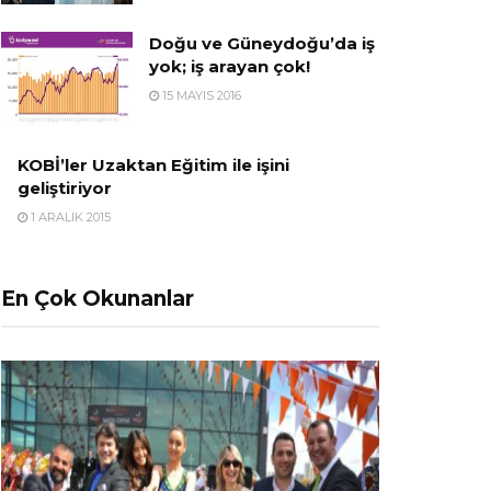
Doğu ve Güneydoğu’da iş
yok; iş arayan çok!
15 MAYIS 2016
KOBİ’ler Uzaktan Eğitim ile işini
geliştiriyor
1 ARALIK 2015
En Çok Okunanlar