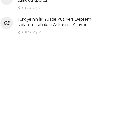
uzak duruyoruz”
0 PAYLAŞIM
Türkiye’nin İlk Yüzde Yüz Yerli Deprem
İzolatörü Fabrikası Ankara’da Açılıyor
0 PAYLAŞIM