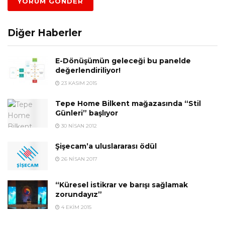
Diğer Haberler
E-Dönüşümün geleceği bu panelde
değerlendiriliyor!
23 KASIM 2015
Tepe Home Bilkent mağazasında “Stil
Günleri” başlıyor
30 NISAN 2012
Şişecam’a uluslararası ödül
26 NISAN 2017
“Küresel istikrar ve barışı sağlamak
zorundayız”
4 EKIM 2015