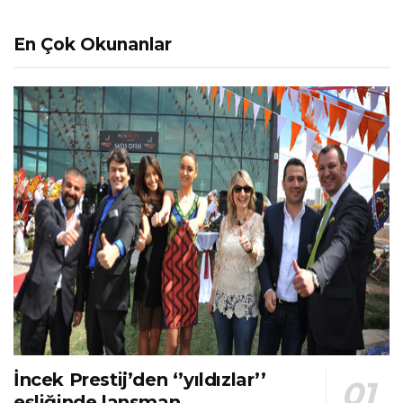
En Çok Okunanlar
İncek Prestij’den ‘’yıldızlar’’
eşliğinde lansman