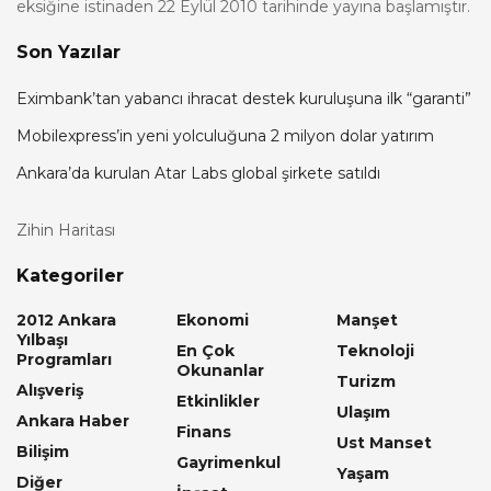
eksiğine istinaden 22 Eylül 2010 tarihinde yayına başlamıştır.
Son Yazılar
Eximbank’tan yabancı ihracat destek kuruluşuna ilk “garanti”
Mobilexpress’in yeni yolculuğuna 2 milyon dolar yatırım
Ankara’da kurulan Atar Labs global şirkete satıldı
Zihin Haritası
Kategoriler
2012 Ankara
Ekonomi
Manşet
Yılbaşı
En Çok
Teknoloji
Programları
Okunanlar
Turizm
Alışveriş
Etkinlikler
Ulaşım
Ankara Haber
Finans
Ust Manset
Bilişim
Gayrimenkul
Yaşam
Diğer