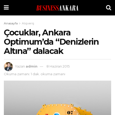
Anasayfa
Alışveriş
Çocuklar, Ankara
Optimum’da “Denizlerin
Altına” dalacak
Yazan
admin
8 Haziran 2015
Okuma zamanı: 1 dak. okuma zamanı