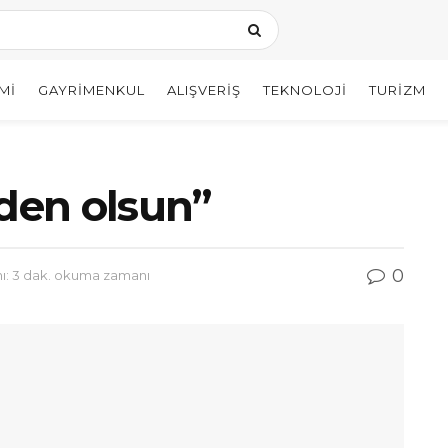
MI
GAYRIMENKUL
ALIŞVERIŞ
TEKNOLOJI
TURIZM
nden olsun”
0
: 3 dak. okuma zamanı