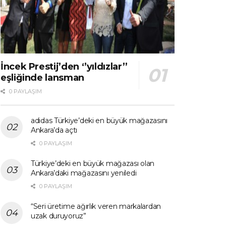
İncek Prestij’den ‘’yıldızlar’’
eşliğinde lansman
0 PAYLAŞIM
adidas Türkiye’deki en büyük mağazasını
Ankara’da açtı
0 PAYLAŞIM
Türkiye’deki en büyük mağazası olan
Ankara’daki mağazasını yeniledi
0 PAYLAŞIM
“Seri üretime ağırlık veren markalardan
uzak duruyoruz”