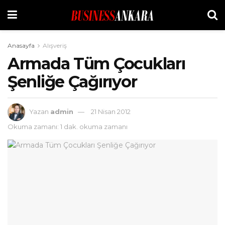
Anasayfa
Alışveriş
Armada Tüm Çocukları
Şenliğe Çağırıyor
Yazan
admin
21 Nisan 2012
Okuma zamanı: 1 dak. okuma zamanı