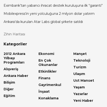
Eximbank’tan yabancı ihracat destek kuruluşuna ilk “garanti”
Mobilexpress’in yeni yolculuğuna 2 milyon dolar yatırım
Ankara’da kurulan Atar Labs global şirkete satıldı
Zihin Haritası
Kategoriler
2012 Ankara
Ekonomi
Manşet
Yılbaşı
En Çok
Teknoloji
Programları
Okunanlar
Turizm
Alışveriş
Etkinlikler
Ulaşım
Ankara Haber
Finans
Ust Manset
Bilişim
Gayrimenkul
Yaşam
Diğer
İnşaat
Yazarlar
Eğitim
Konaklama
Yeni Haber