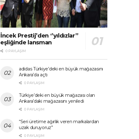
İncek Prestij’den ‘’yıldızlar’’
eşliğinde lansman
0 PAYLAŞIM
adidas Türkiye’deki en büyük mağazasını
Ankara’da açtı
0 PAYLAŞIM
Türkiye’deki en büyük mağazası olan
Ankara’daki mağazasını yeniledi
0 PAYLAŞIM
“Seri üretime ağırlık veren markalardan
uzak duruyoruz”
0 PAYLAŞIM