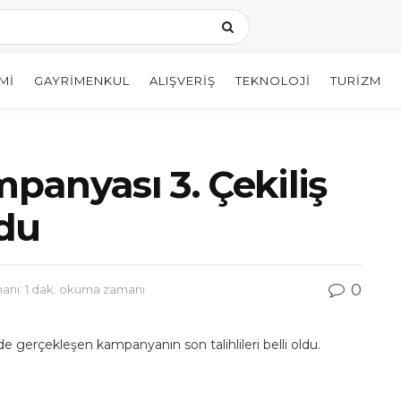
MI
GAYRIMENKUL
ALIŞVERIŞ
TEKNOLOJI
TURIZM
mpanyası 3. Çekiliş
ldu
0
nı: 1 dak. okuma zamanı
 gerçekleşen kampanyanın son talihlileri belli oldu.