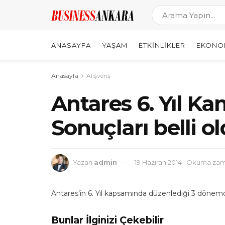
ANASAYFA
YAŞAM
ETKINLIKLER
EKONO
Anasayfa
Alışveriş
Antares 6. Yıl Ka
Sonuçları belli o
Yazan
admin
19 Haziran 2014
Okuma zama
Antares’in 6. Yıl kapsamında düzenlediği 3 dönemde
Bunlar İlginizi Çekebilir