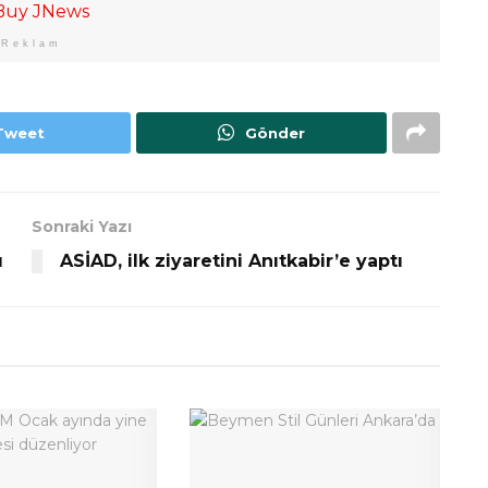
Reklam
Tweet
Gönder
Sonraki Yazı
u
ASİAD, ilk ziyaretini Anıtkabir’e yaptı