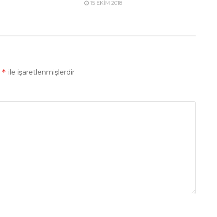
15 EKIM 2018
*
r
ile işaretlenmişlerdir