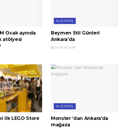
ALIŞVERIŞ
M Ocak ayında
Beymen Stil Günleri
 atölyesi
Ankara’da
r
24 EKIM 2019
ALIŞVERIŞ
i ilk LEGO Store
Monster ‘dan Ankara’da
mağaza