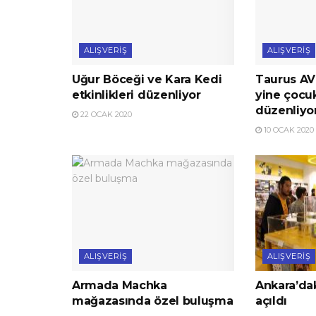
ALIŞVERIŞ
ALIŞVERIŞ
Uğur Böceği ve Kara Kedi
Taurus AV
etkinlikleri düzenliyor
yine çocuk
düzenliyo
22 OCAK 2020
10 OCAK 2020
ALIŞVERIŞ
ALIŞVERIŞ
Armada Machka
Ankara’dak
mağazasında özel buluşma
açıldı