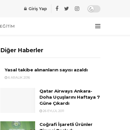
Giriş Yap
EĞITIM
Diğer Haberler
Yasal takibe alınanların sayısı azaldı
6 ARALIK 2016
Qatar Airways Ankara-
Doha Uçuşlarını Haftaya 7
Güne Çıkardı
26 EYLÜL 2011
Coğrafi İşaretli Ürünler