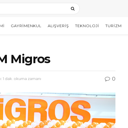
MI
GAYRIMENKUL
ALIŞVERIŞ
TEKNOLOJI
TURIZM
5M Migros
0
 1 dak. okuma zamanı