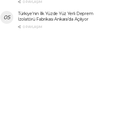
0 PAYLAŞIM
Türkiye’nin İlk Yüzde Yüz Yerli Deprem
İzolatörü Fabrikası Ankara’da Açılıyor
0 PAYLAŞIM