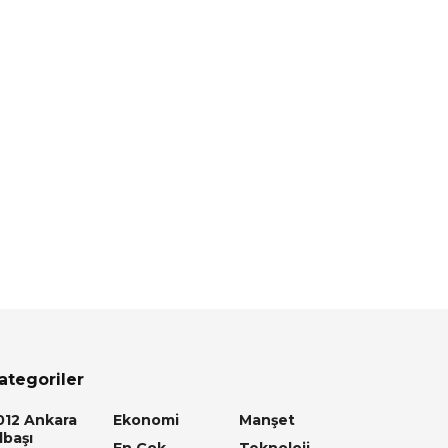
ategoriler
012 Ankara
Ekonomi
Manşet
lbaşı
En Çok
Teknoloji