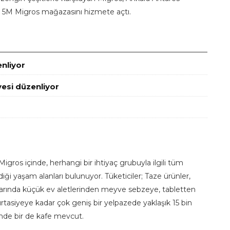
ü 5M Migros mağazasını hizmete açtı.
enliyor
esi düzenliyor
gros içinde, herhangi bir ihtiyaç grubuyla ilgili tüm
ndiği yaşam alanları bulunuyor. Tüketiciler; Taze ürünler,
larında küçük ev aletlerinden meyve sebzeye, tabletten
rtasiyeye kadar çok geniş bir yelpazede yaklaşık 15 bin
çinde bir de kafe mevcut.