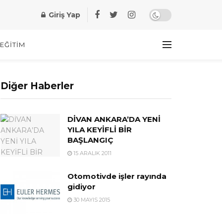
Giriş Yap
EĞITIM
Diğer Haberler
DİVAN ANKARA’DA YENİ
YILA KEYİFLİ BİR
BAŞLANGIÇ
15 ARALIK 2011
Otomotivde işler rayında
gidiyor
30 MAYIS 2015