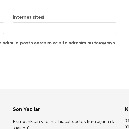
İnternet sitesi
n adım, e-posta adresim ve site adresim bu tarayıcıya
Son Yazılar
K
2
Eximbank’tan yabancı ihracat destek kuruluşuna ilk
Yı
“garanti”