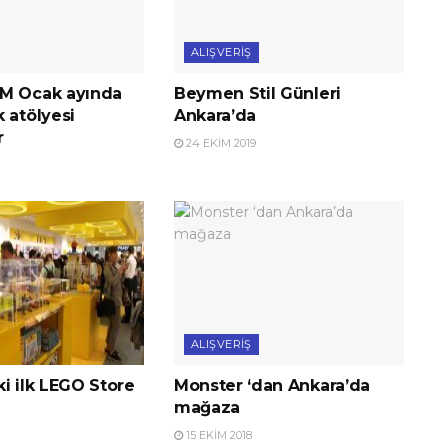
ALIŞVERIŞ
M Ocak ayında
Beymen Stil Günleri
 atölyesi
Ankara’da
r
24 EKIM 2019
ALIŞVERIŞ
i ilk LEGO Store
Monster ‘dan Ankara’da
mağaza
15 EKIM 2018