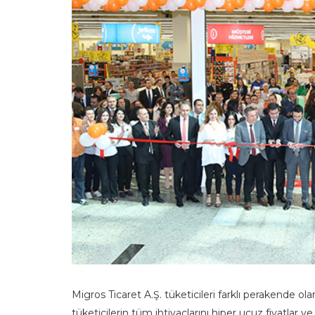
Migros Ticaret A.Ş. tüketicileri farklı perakende 
tüketicilerin tüm ihtiyaçlarını hiper ucuz fiyatlar 