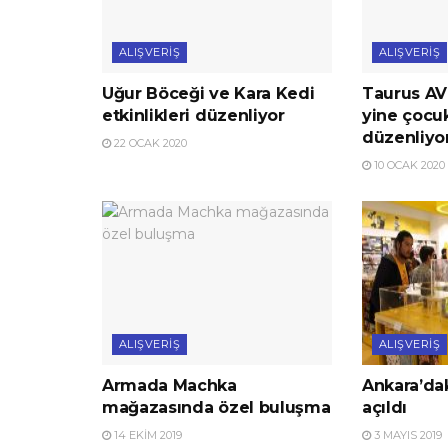
ALIŞVERIŞ
ALIŞVERIŞ
Uğur Böceği ve Kara Kedi
Taurus AV
etkinlikleri düzenliyor
yine çocuk
düzenliyo
22 OCAK 2020
10 OCAK 2020
ALIŞVERIŞ
ALIŞVERIŞ
Armada Machka
Ankara’dak
mağazasında özel buluşma
açıldı
14 EKIM 2019
3 MAYIS 2019