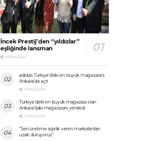
İncek Prestij’den ‘’yıldızlar’’
eşliğinde lansman
0 PAYLAŞIM
adidas Türkiye’deki en büyük mağazasını
Ankara’da açtı
0 PAYLAŞIM
Türkiye’deki en büyük mağazası olan
Ankara’daki mağazasını yeniledi
0 PAYLAŞIM
“Seri üretime ağırlık veren markalardan
uzak duruyoruz”