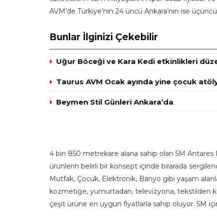
AVM’de Türkiye’nin 24 üncü Ankara’nın ise üçünc
Bunlar İlginizi Çekebilir
Uğur Böceği ve Kara Kedi etkinlikleri düz
Taurus AVM Ocak ayında yine çocuk atöly
Beymen Stil Günleri Ankara’da
4 bin 850 metrekare alana sahip olan 5M Antares Mi
ürünlerin belirli bir konsept içinde birarada sergile
Mutfak, Çocuk, Elektronik, Banyo gibi yaşam alan
kozmetiğe, yumurtadan, televizyona, tekstilden kı
çeşit ürüne en uygun fiyatlarla sahip oluyor. 5M i