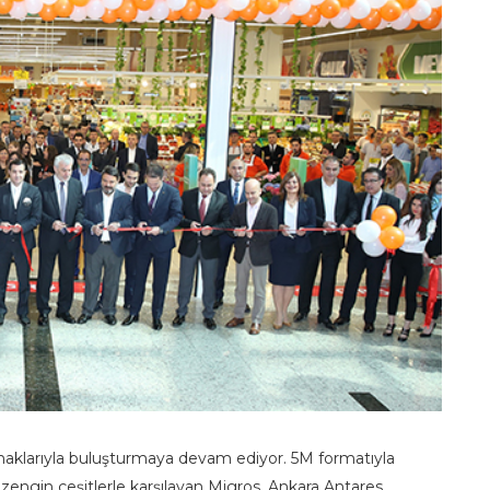
olanaklarıyla buluşturmaya devam ediyor. 5M formatıyla
ve zengin çeşitlerle karşılayan Migros, Ankara Antares