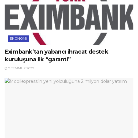
EKONOMI
Eximbank’tan yabancı ihracat destek
kuruluşuna ilk “garanti”
9 TEMMUZ 2020