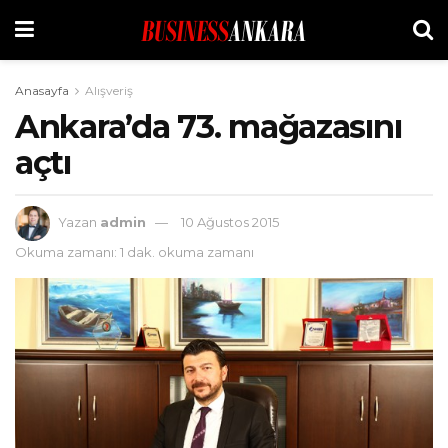
Anasayfa
Alışveriş
Ankara’da 73. mağazasını
açtı
Yazan
admin
10 Ağustos 2015
Okuma zamanı: 1 dak. okuma zamanı