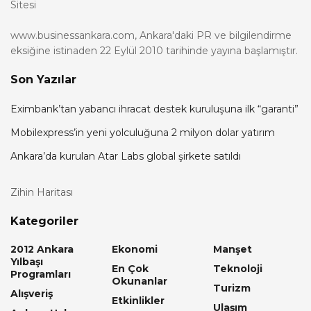
Sitesi
www.businessankara.com, Ankara'daki PR ve bilgilendirme
eksiğine istinaden 22 Eylül 2010 tarihinde yayına başlamıştır.
Son Yazılar
Eximbank’tan yabancı ihracat destek kuruluşuna ilk “garanti”
Mobilexpress’in yeni yolculuğuna 2 milyon dolar yatırım
Ankara’da kurulan Atar Labs global şirkete satıldı
Zihin Haritası
Kategoriler
2012 Ankara
Ekonomi
Manşet
Yılbaşı
En Çok
Teknoloji
Programları
Okunanlar
Turizm
Alışveriş
Etkinlikler
Ulaşım