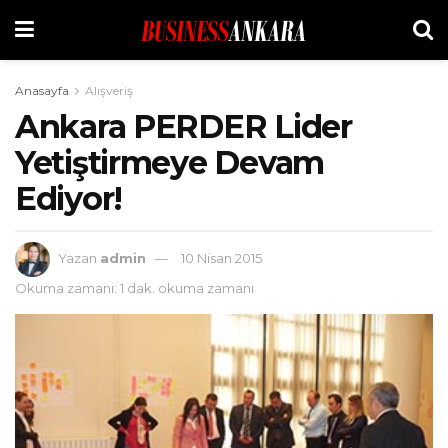
Anasayfa
Alışveriş
Ankara PERDER Lider
Yetiştirmeye Devam
Ediyor!
Yazan
admin
10 Nisan 2015
Okuma zamanı: 1 dak. okuma zamanı