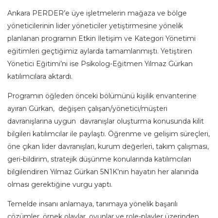
Ankara PERDER’e üye işletmelerin mağaza ve bölge
yöneticilerinin lider yöneticiler yetiştirmesine yönelik
planlanan programın Etkin İletişim ve Kategori Yönetimi
eğitimleri geçtiğimiz aylarda tamamlanmıştı. Yetiştiren
Yönetici Eğitimi’ni ise Psikolog-Eğitmen Yılmaz Gürkan
katılımcılara aktardı.
Programın öğleden önceki bölümünü kişilik envanterine
ayıran Gürkan, değişen çalışan/yönetici/müşteri
davranışlarına uygun davranışlar oluşturma konusunda kilit
bilgileri katılımcılar ile paylaştı. Öğrenme ve gelişim süreçleri,
öne çıkan lider davranışları, kurum değerleri, takım çalışması,
geri-bildirim, stratejik düşünme konularında katılımcıları
bilgilendiren Yılmaz Gürkan 5N1K’nın hayatın her alanında
olması gerektiğine vurgu yaptı.
Temelde insanı anlamaya, tanımaya yönelik başarılı
çözümler, örnek olaylar, oyunlar ve role-playler üzerinden