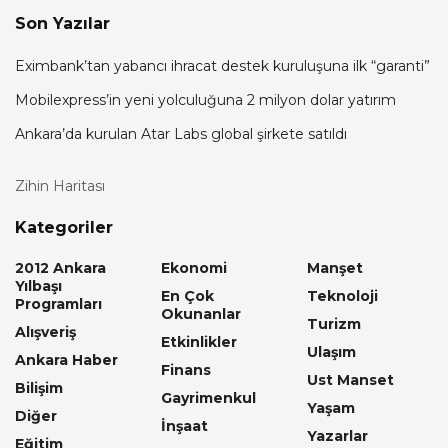
Son Yazılar
Eximbank’tan yabancı ihracat destek kuruluşuna ilk “garanti”
Mobilexpress’in yeni yolculuğuna 2 milyon dolar yatırım
Ankara’da kurulan Atar Labs global şirkete satıldı
Zihin Haritası
Kategoriler
2012 Ankara
Ekonomi
Manşet
Yılbaşı
En Çok
Teknoloji
Programları
Okunanlar
Turizm
Alışveriş
Etkinlikler
Ulaşım
Ankara Haber
Finans
Ust Manset
Bilişim
Gayrimenkul
Yaşam
Diğer
İnşaat
Yazarlar
Eğitim