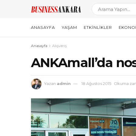
ANASAYFA
YAŞAM
ETKINLIKLER
EKONO
Anasayfa
Alışveriş
ANKAmall’da nost
Yazan
admin
18 Ağustos 2015
Okuma zama