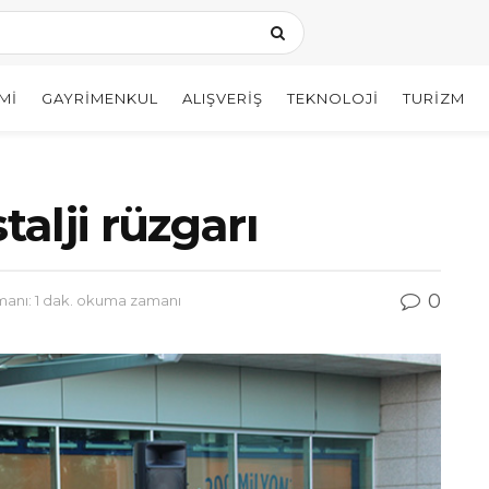
MI
GAYRIMENKUL
ALIŞVERIŞ
TEKNOLOJI
TURIZM
alji rüzgarı
0
nı: 1 dak. okuma zamanı