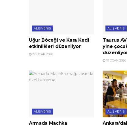
ALIŞVERIŞ
ALIŞVERIŞ
Uğur Böceği ve Kara Kedi
Taurus AV
etkinlikleri düzenliyor
yine çocuk
düzenliyo
22 OCAK 2020
10 OCAK 2020
ALIŞVERIŞ
ALIŞVERIŞ
Armada Machka
Ankara’dak