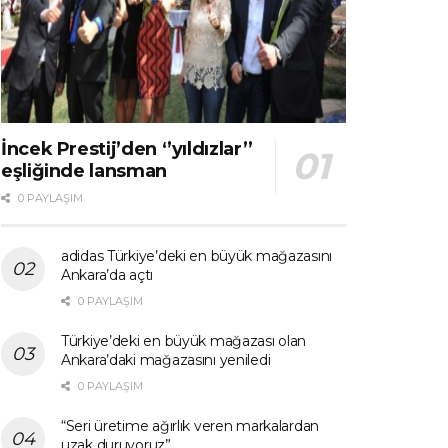
İncek Prestij’den ‘’yıldızlar’’
eşliğinde lansman
0 PAYLAŞIM
adidas Türkiye’deki en büyük mağazasını
Ankara’da açtı
0 PAYLAŞIM
Türkiye’deki en büyük mağazası olan
Ankara’daki mağazasını yeniledi
0 PAYLAŞIM
“Seri üretime ağırlık veren markalardan
uzak duruyoruz”