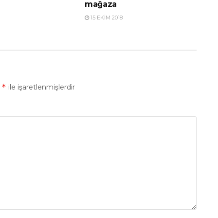
mağaza
15 EKIM 2018
*
r
ile işaretlenmişlerdir