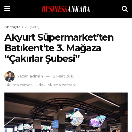
Anasayfa
Alışveriş
Akyurt Süpermarket’ten
Batıkent’te 3. Mağaza
“Çakırlar Şubesi”
Yazan
admin
2 Mart 2015
Okuma zamanı: 2 dak. okuma zamanı