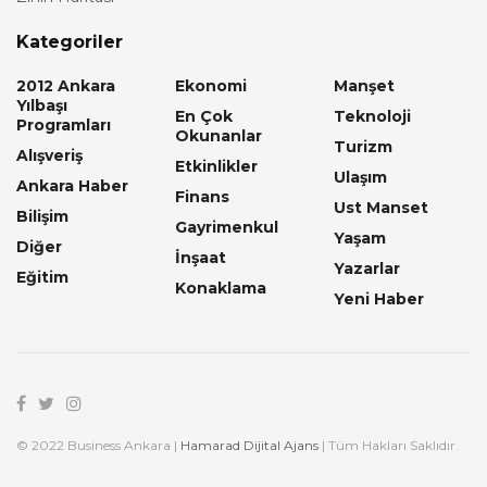
Kategoriler
2012 Ankara
Ekonomi
Manşet
Yılbaşı
En Çok
Teknoloji
Programları
Okunanlar
Turizm
Alışveriş
Etkinlikler
Ulaşım
Ankara Haber
Finans
Ust Manset
Bilişim
Gayrimenkul
Yaşam
Diğer
İnşaat
Yazarlar
Eğitim
Konaklama
Yeni Haber
© 2022 Business Ankara |
Hamarad Dijital Ajans
| Tüm Hakları Saklıdır.