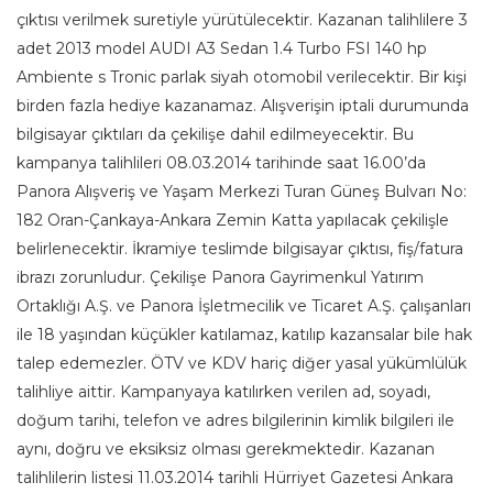
çıktısı verilmek suretiyle yürütülecektir. Kazanan talihlilere 3
adet 2013 model AUDI A3 Sedan 1.4 Turbo FSI 140 hp
Ambiente s Tronic parlak siyah otomobil verilecektir. Bir kişi
birden fazla hediye kazanamaz. Alışverişin iptali durumunda
bilgisayar çıktıları da çekilişe dahil edilmeyecektir. Bu
kampanya talihlileri 08.03.2014 tarihinde saat 16.00’da
Panora Alışveriş ve Yaşam Merkezi Turan Güneş Bulvarı No:
182 Oran-Çankaya-Ankara Zemin Katta yapılacak çekilişle
belirlenecektir. İkramiye teslimde bilgisayar çıktısı, fiş/fatura
ibrazı zorunludur. Çekilişe Panora Gayrimenkul Yatırım
Ortaklığı A.Ş. ve Panora İşletmecilik ve Ticaret A.Ş. çalışanları
ile 18 yaşından küçükler katılamaz, katılıp kazansalar bile hak
talep edemezler. ÖTV ve KDV hariç diğer yasal yükümlülük
talihliye aittir. Kampanyaya katılırken verilen ad, soyadı,
doğum tarihi, telefon ve adres bilgilerinin kimlik bilgileri ile
aynı, doğru ve eksiksiz olması gerekmektedir. Kazanan
talihlilerin listesi 11.03.2014 tarihli Hürriyet Gazetesi Ankara