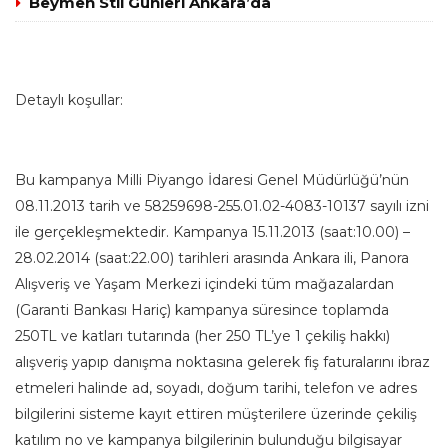
Beymen Stil Günleri Ankara’da
Detaylı koşullar:
Bu kampanya Milli Piyango İdaresi Genel Müdürlüğü’nün
08.11.2013 tarih ve 58259698-255.01.02-4083-10137 sayılı izni
ile gerçekleşmektedir. Kampanya 15.11.2013 (saat:10.00) –
28.02.2014 (saat:22.00) tarihleri arasında Ankara ili, Panora
Alışveriş ve Yaşam Merkezi içindeki tüm mağazalardan
(Garanti Bankası Hariç) kampanya süresince toplamda
250TL ve katları tutarında (her 250 TL’ye 1 çekiliş hakkı)
alışveriş yapıp danışma noktasına gelerek fiş faturalarını ibraz
etmeleri halinde ad, soyadı, doğum tarihi, telefon ve adres
bilgilerini sisteme kayıt ettiren müşterilere üzerinde çekiliş
katılım no ve kampanya bilgilerinin bulunduğu bilgisayar