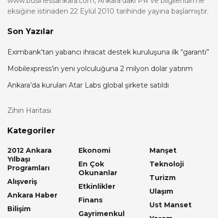
www.businessankara.com, Ankara'daki PR ve bilgilendirme
eksiğine istinaden 22 Eylül 2010 tarihinde yayına başlamıştır.
Son Yazılar
Eximbank’tan yabancı ihracat destek kuruluşuna ilk “garanti”
Mobilexpress’in yeni yolculuğuna 2 milyon dolar yatırım
Ankara’da kurulan Atar Labs global şirkete satıldı
Zihin Haritası
Kategoriler
2012 Ankara
Ekonomi
Manşet
Yılbaşı
En Çok
Teknoloji
Programları
Okunanlar
Turizm
Alışveriş
Etkinlikler
Ulaşım
Ankara Haber
Finans
Ust Manset
Bilişim
Gayrimenkul