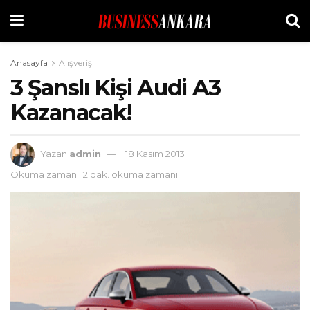
Anasayfa
Alışveriş
3 Şanslı Kişi Audi A3
Kazanacak!
Yazan
admin
18 Kasım 2013
Okuma zamanı: 2 dak. okuma zamanı