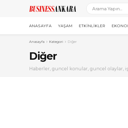
ANASAYFA
YAŞAM
ETKINLIKLER
EKONO
Anasayfa
Kategori
Diğer
Diğer
Haberler, guncel konular, guncel olaylar, i