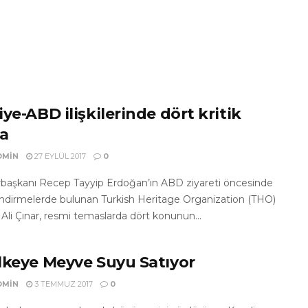
ye-ABD ilişkilerinde dört kritik
a
DMIN
27 EYLÜL 2017
0
aşkanı Recep Tayyip Erdoğan’ın ABD ziyareti öncesinde
ndirmelerde bulunan Turkish Heritage Organization (THO)
Ali Çınar, resmi temaslarda dört konunun...
lkeye Meyve Suyu Satıyor
DMIN
3 TEMMUZ 2017
0