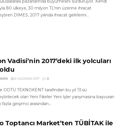
luslararası pazarlarında büyümesini sürdürüyor. Kendi
la 80 ülkeye, 30 milyon TL’nin üzerine ihracat
ştiren DİMES, 2017 yılında ihracat gelirlerini...
on Vadisi’nin 2017’deki ilk yolcuları
 oldu
DMIN
6 HAZIRAN 2017
0
 ODTÜ TEKNOKENT tarafından bu yıl 13.sü
ştirilecek olan Yeni Fikirler Yeni İşler yarışmasına başvuran
fazla girişimci arasından...
o Toptancı Market’ten TÜBİTAK ile