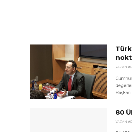
Türki
nokt
YAZAN
A
Cumhurb
değerle
Başkanı 
80 Ü
YAZAN
A