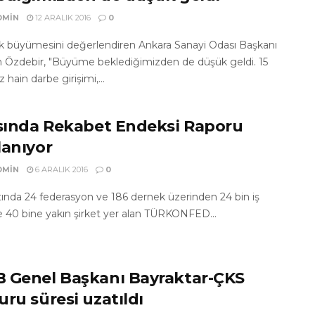
DMIN
12 ARALIK 2016
0
ek büyümesini değerlendiren Ankara Sanayi Odası Başkanı
n Özdebir, "Büyüme beklediğimizden de düşük geldi. 15
ain darbe girişimi,...
asında Rekabet Endeksi Raporu
lanıyor
DMIN
6 ARALIK 2016
0
ltında 24 federasyon ve 186 dernek üzerinden 24 bin iş
e 40 bine yakın şirket yer alan TÜRKONFED...
 Genel Başkanı Bayraktar-ÇKS
uru süresi uzatıldı