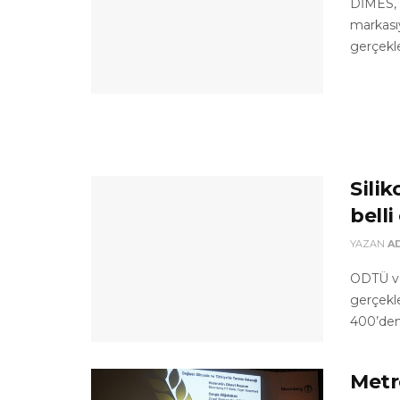
DİMES, u
markasıy
gerçekle
Silik
belli
YAZAN
A
ODTÜ ve
gerçekle
400’den 
Metr