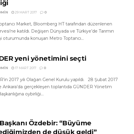
liği
DMIN
29 MART 2017
0
optancı Market, Bloomberg HT tarafından düzenlenen
rvesi’ne katıldı. Değişen Dünyada ve Türkiye’de Tarımın
i oturumunda konuşan Metro Toptancı...
ER yeni yönetimini seçti
DMIN
17 MART 2017
0
in 2017 yılı Olağan Genel Kurulu yapıldı. 28 Şubat 2017
de Ankara’da gerçekleşen toplantıda GÜNDER Yönetim
aşkanlığına oybirliği...
Başkanı Özdebir: “Büyüme
ediğimizden de düşük geldi”