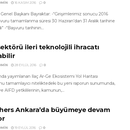
DMIN
16 KASIM 2016
0
enel Başkanı Bayraktar: -“Girişimlerimiz sonucu 2016
vuru tamamlanma süresi 30 Haziran’dan 31 Aralık tarihine
i” -“Başvuru tarihinin...
sektörü ileri teknolojili ihracatı
abilir
DMIN
28 EYLÜL 2016
0
ında yayımlanan İlaç Ar-Ge Ekosistemi Yol Haritası
nu tamamlayıcı niteliktedeki bu yeni raporun sunumunda,
 AİFD yetkililerinin, kamunun,...
hers Ankara’da büyümeye devam
or
DMIN
19 EYLÜL 2016
0