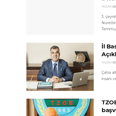
YAZAN
A
3. çeyr
Nuretti
Temmuz h
İl B
Açık
YAZAN
A
Çatısı a
insanı v
TZOB
başv