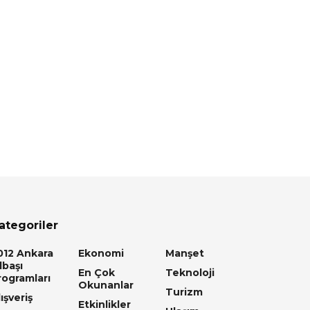
ategoriler
012 Ankara
Ekonomi
Manşet
lbaşı
En Çok
Teknoloji
rogramları
Okunanlar
Turizm
ışveriş
Etkinlikler