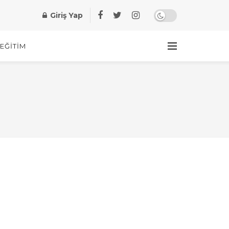
Giriş Yap
EĞITIM