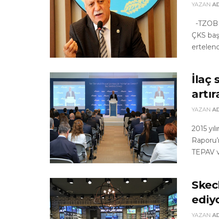
YAZAN
A
-TZOB G
ÇKS baş
ertelend
İlaç 
artır
YAZAN
A
2015 yıl
Raporu’
TEPAV ve
Skec
ediy
YAZAN
A