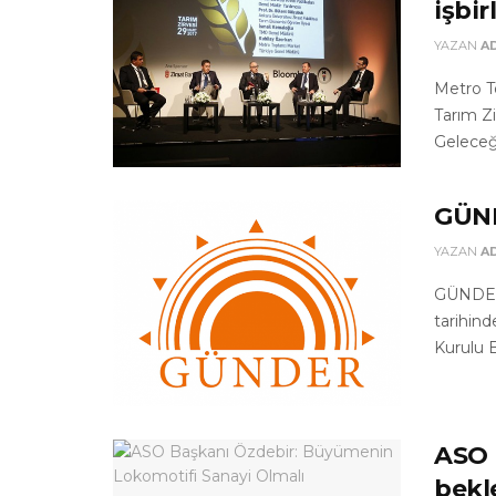
işbir
YAZAN
A
Metro T
Tarım Zi
Geleceğ
GÜND
YAZAN
A
GÜNDER’
tarihin
Kurulu B
ASO 
bekl