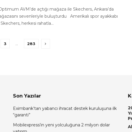
Optimum AVM’de açtığı mağaza ile Skechers, Ankara’da
mağazasını sevenleriyle buluşturdu Amerikalı spor ayakkabı
Skechers, herkesi rahatla...
3
…
283
Son Yazılar
K
2
Eximbank’tan yabancı ihracat destek kuruluşuna ilk
Yı
“garanti”
P
Mobilexpress’in yeni yolculuğuna 2 milyon dolar
Al
yatırım