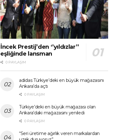
İncek Prestij’den ‘’yıldızlar’’
eşliğinde lansman
0 PAYLAŞIM
adidas Türkiye’deki en büyük mağazasını
Ankara’da açtı
0 PAYLAŞIM
Türkiye’deki en büyük mağazası olan
Ankara’daki mağazasını yeniledi
0 PAYLAŞIM
“Seri üretime ağırlık veren markalardan
uzak duruyoruz”