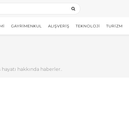
MI
GAYRIMENKUL
ALIŞVERIŞ
TEKNOLOJI
TURIZM
ş hayatı hakkında haberler..