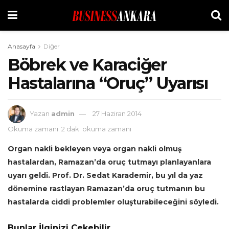
Anasayfa
Diğer
Böbrek ve Karaciğer
Hastalarına “Oruç” Uyarısı
Yazan
admin
27 Haziran 2014
Okuma zamanı: 2 dak. okuma zamanı
Organ nakli bekleyen veya organ nakli olmuş
hastalardan, Ramazan’da oruç tutmayı planlayanlara
uyarı geldi. Prof. Dr. Sedat Karademir, bu yıl da yaz
dönemine rastlayan Ramazan’da oruç tutmanın bu
hastalarda ciddi problemler oluşturabileceğini söyledi.
Bunlar İlginizi Çekebilir