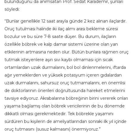
bulunduğunu da anımsatan Prof. Sedat Karademir, şunları
söyledi:
“Bunlar genellikle 12 saat arayla günde 2 kez alınan ilaçlardır.
Oruç tutulması halinde iki ilaç alımı arası bekleme süresi
bozulur ve bu süre 7-8 saate düşer. Bu durum, ilaçların
özellikle böbrek ve kalp damar sistemi üzerine olan yan
etkilerinin artmasına neden olur. Bütün bunlara rağmen oruç
tutmak isteyenlere aşırı sıvı kaybı olmaması için sıcak
ortamlardan uzak durmalarını, bol bol dinlenmelerini, iftarda
ağır yemeklerden ve yüksek potasyum içeren gıdalardan
uzak durmalarını, sahursuz oruç tutmamalarını, en önemlisi
de doktorlarının önerileri doğrultusunda hareket etmelerini
tavsiye ediyoruz. Akrabalarına böbreğinin birini vererek onları
yaşama bağlamış olan böbrek vericilerinin de bu dönemde
dikkatli olması gerekmektedir. Tek böbrekle yaşamını
sürdüren bu kişilerin de ameliyatlarından sonraki ilk yıl içinde
oruç tutmasını (susuz kalmasını) önermiyoruz.”