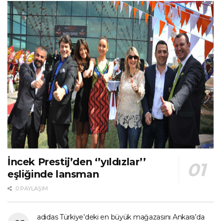
İncek Prestij’den ‘’yıldızlar’’
eşliğinde lansman
0 PAYLAŞIM
adidas Türkiye’deki en büyük mağazasını Ankara’da