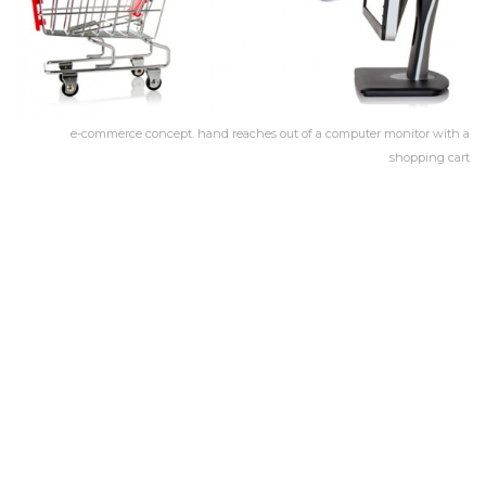
e-commerce concept. hand reaches out of a computer monitor with a
shopping cart