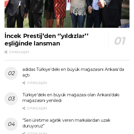
İncek Prestij’den ‘’yıldızlar’’
eşliğinde lansman
0 PAYLAŞIM
adidas Türkiye’deki en büyük mağazasını Ankara’da
açtı
0 PAYLAŞIM
Türkiye’deki en büyük mağazası olan Ankara’daki
mağazasını yeniledi
0 PAYLAŞIM
“Seri üretime ağırlık veren markalardan uzak
duruyoruz”
0 PAYLAŞIM