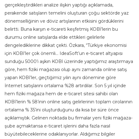
gerçekleştirdikleri analize ilişkin yaptığı açıklamada,
perakende satışların temelini oluşturan çoğu sektörde yaz
dönemselliğinin ve döviz artışlarının etkisini gördüklerini
belirtti. Buna karşın e-ticareti keşfetmiş KOBİ’lerin bu
durumu online satışlarda elde ettikleri gelirlerle
dengelediklerine dikkat çekti. Özkara, “Türkiye ekonomisi
için KOBİ’ler çok önemli… IdeaSoft’un e-ticaret altyapısı
sunduğu 5000’i aşkın KOBİ üzerinde yaptığımız araştırmaya
göre, hem fiziki mağazası olup aynı zamanda online satış
yapan KOBİ’ler, geçtiğimiz yılın aynı dönemine göre
İnternet satışlarını ortalama %28 artırdılar. Son 5 yıl içinde
hem fiziki mağaza hem de e-ticaret sitesi sahibi olan
KOBİ’lerin % 58’inin online satış gelirlerinin toplam cirolarının
ortalama % 35’ini oluşturduğunu da kısa bir süre önce
açıklamıştık. Gelinen noktada bu firmalar yeni fiziki mağaza-
şube açmaktansa e-ticaret işlerini daha fazla nasıl
büyütebileceklerine odaklanıyorlar. Aldığımız bilgiler