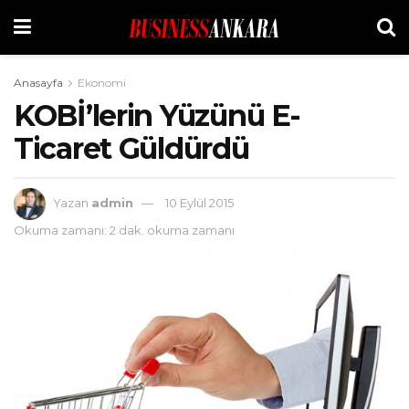
Anasayfa
Ekonomi
KOBİ’lerin Yüzünü E-
Ticaret Güldürdü
Yazan
admin
10 Eylül 2015
Okuma zamanı: 2 dak. okuma zamanı