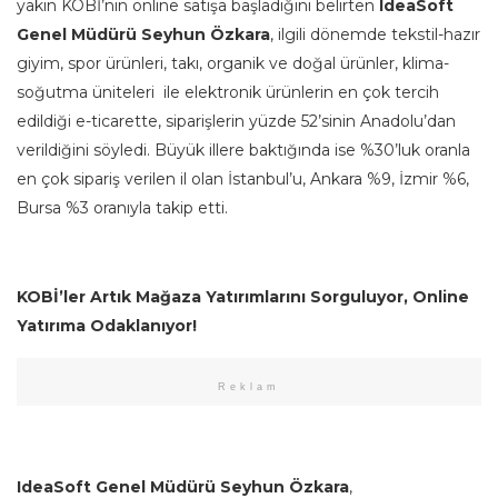
yakın KOBİ’nin online satışa başladığını belirten
IdeaSoft
Genel Müdürü Seyhun Özkara
, ilgili dönemde tekstil-hazır
giyim, spor ürünleri, takı, organik ve doğal ürünler, klima-
soğutma üniteleri ile elektronik ürünlerin en çok tercih
edildiği e-ticarette, siparişlerin yüzde 52’sinin Anadolu’dan
verildiğini söyledi. Büyük illere baktığında ise %30’luk oranla
en çok sipariş verilen il olan İstanbul’u, Ankara %9, İzmir %6,
Bursa %3 oranıyla takip etti.
KOBİ’ler Artık Mağaza Yatırımlarını Sorguluyor, Online
Yatırıma Odaklanıyor!
Reklam
IdeaSoft Genel Müdürü Seyhun Özkara
,